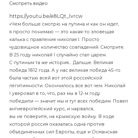
Смотреть видео
https://youtu.be/e8LQt_lvrcw
«Чем больше смотрю на путина и как он идет,
я просто понимаю — это какая-то зловещая
калька с правления николая I. Просто
чудовищное количество совпадений. Смотрите.
В 25 году николай I случайно стал царем.
С путиным та же история… Дальше. Великая
победа 1812 года. А у нас великая победа 45-го
была частью всей вот этой российской
легитимности. Окончилось все вот чем. Николай
I уверовал в то, что, раз мы в 12-м году
победили — значит мы и тут всех победим. Повел
антиевропейский курс, и нарвался,
вы не поверите, на крымскую войну. В ходе
которой россия оказалась одна против
объединенных сил Европы, еще и Османская