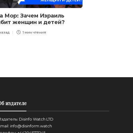
а Мор: Зачем Израиль
Эзра Мор: Не
бит женщин и детей?
боялись разо
 назад
1 мин
чтения
4 месяца назад
Об издателе
здатель: Disinfo Watch LTD
mail: info@disinform.watch
Телефон: +442045771245