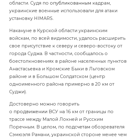
области. Судя по
опубликованным
кадрам,
украинские военные использовали для атаки
установку HIMARS.
Накануне в Курской области украинским
войскам, по всей видимости, удалось расширить
свое присутствие к северу и северо-востоку от
города Суджа. В частности, сообщалось о
боестолкновениях в районе населенных пунктов
Анастасьевка и Кромские Быки в Льговском
районе и в Большом Солдатском (центр
одноименного района примерно в 20 км от
Суджи).
Достоверно можно говорить
о
продвижении
ВСУ на 16 км от границы по
трассе между Малой Локней и Русским
Поречным. В целом, по
подсчетам
обозревателя
Сэмюэля Рамани, украинской стороне менее чем