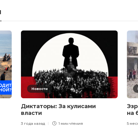
я
Новости
Диктаторы: За кулисами
Эзр
власти
на 
3 года назад
1 мин
чтения
5 мес