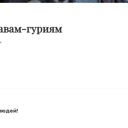
лавам-гуриям
я
людей!