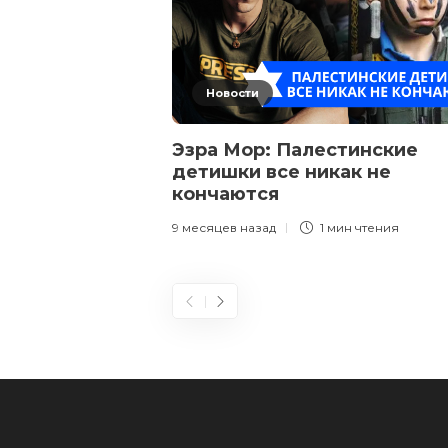
Новости
Эзра Мор: Палестинские
детишки все никак не
кончаются
9 месяцев назад
1 мин
чтения