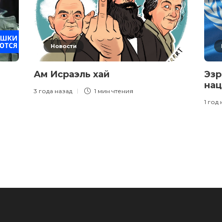
Новости
Ам Исраэль хай
Эзр
нац
3 года назад
1 мин
чтения
1 год