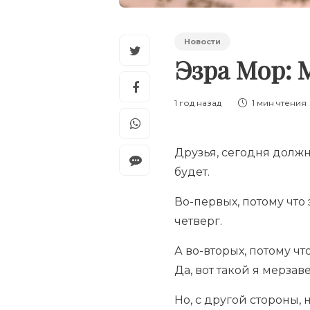
Новости
Эзра Мор: 
1 год назад
1 мин
чтения
Друзья, сегодня должн
будет.
Во-первых, потому что
четверг.
А во-вторых, потому ч
Да, вот такой я мерзаве
Но, с другой стороны,