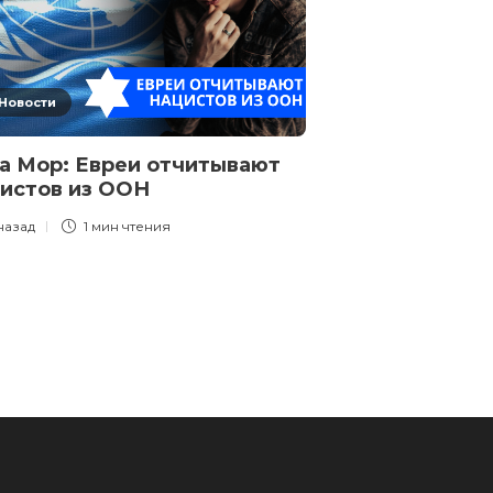
Новости
Новости
а Мор: Евреи отчитывают
Эзра Мор: Ак
истов из ООН
открытым не
 назад
1 мин
чтения
8 месяцев назад