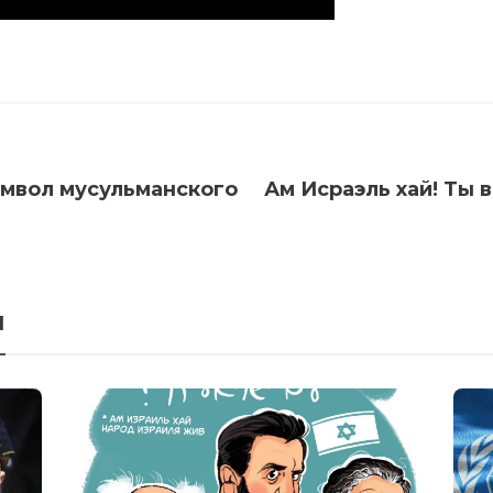
имвол мусульманского
Ам Исраэль хай! Ты 
я