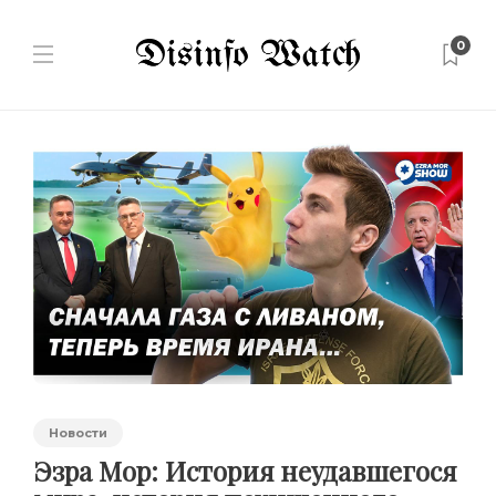
0
Новости
Эзра Мор: История неудавшегося