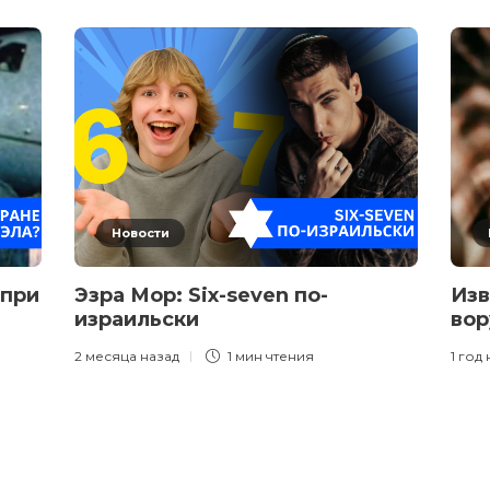
Новости
 при
Эзра Мор: Six-seven по-
Изв
израильски
вор
2 месяца назад
1 мин
чтения
1 год