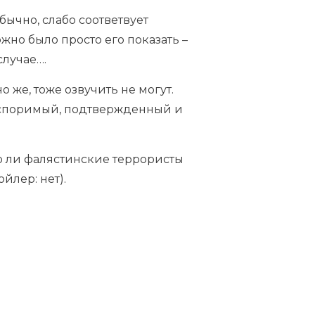
бычно, слабо соответвует
жно было просто его показать –
случае….
 же, тоже озвучить не могут.
еоспоримый, подтвержденный и
но ли фалястинские террористы
йлер: нет).