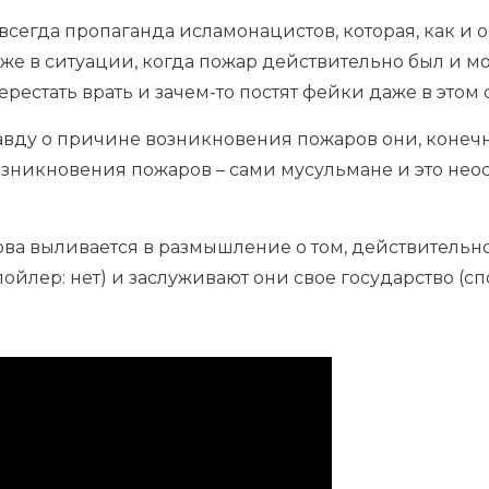
всегда пропаганда исламонацистов, которая, как и о
аже в ситуации, когда пожар действительно был и мо
рестать врать и зачем-то постят фейки даже в этом 
авду о причине возникновения пожаров они, конечно
озникновения пожаров – сами мусульмане и это н
 снова выливается в размышление о том, действитель
ойлер: нет) и заслуживают они свое государство (спо