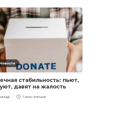
Новости
Новости
ечная стабильность: пьют,
Эзра Мор: Ли
уют, давят на жалость
прежним
 назад
1 мин
чтения
1 месяц назад
1