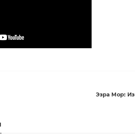
Эзра Мор: И
я