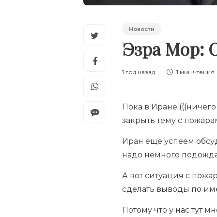
Новости
Эзра Мор: 
1 год назад
1 мин
чтения
Пока в Иране (((ничего 
закрыть тему с пожара
Иран еще успеем обсуди
надо немного подожд
А вот ситуация с пожа
сделать выводы по и
Потому что у нас тут мн