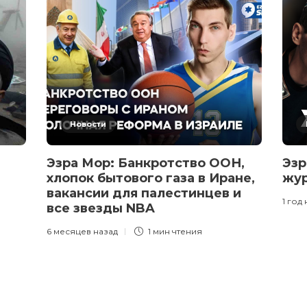
Новости
Эзра Мор: Банкротство ООН,
Эзр
хлопок бытового газа в Иране,
жур
вакансии для палестинцев и
1 год
все звезды NBA
6 месяцев назад
1 мин
чтения