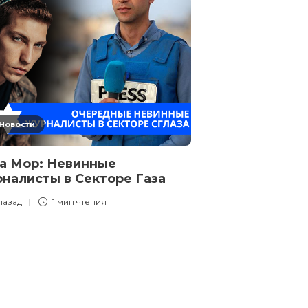
Новости
Новости
а Мор: Невинные
Эзра Мор: Ка
налисты в Секторе Газа
наказывал ис
назад?
 назад
1 мин
чтения
2 года назад
1 