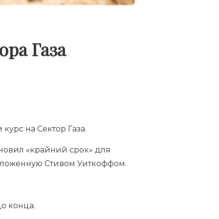
ора Газа
 курс на Сектор Газа.
ановил «крайний срок» для
дложенную Стивом Уиткоффом.
до конца.