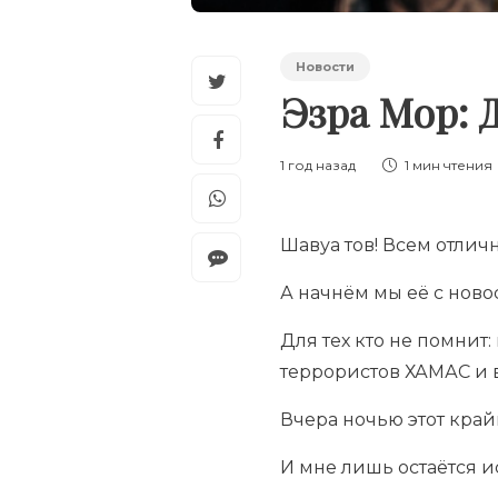
Новости
Эзра Мор: 
1 год назад
1 мин
чтения
Шавуа тов! Всем отлич
А начнём мы её с новос
Для тех кто не помнит
террористов ХАМАС и 
Вчера ночью этот край
И мне лишь остаётся и