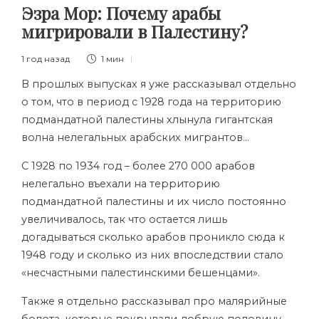
Эзра Мор: Почему арабы
мигрировали в Палестину?
1 год назад
1 мин
В прошлых выпусках я уже рассказывал отдельно
о том, что в период с 1928 года на территорию
подмандатной палестины хлынула гигантская
волна нелегальных арабских мигрантов…
С 1928 по 1934 год – более 270 000 арабов
нелегально въехали на территорию
подмандатной палестины и их число постоянно
увеличивалось, так что остается лишь
догадываться сколько арабов проникло сюда к
1948 году и сколько из них впоследствии стало
«несчастными палестинскими бешенцами».
Также я отдельно рассказывал про малярийные
болота, которые покрывали добрую половину