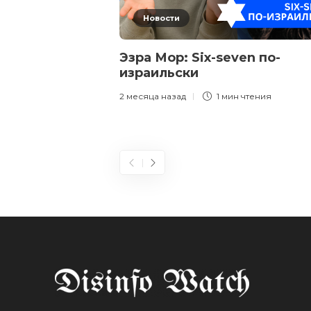
Новости
Эзра Мор: Six-seven по-
израильски
2 месяца назад
1 мин
чтения