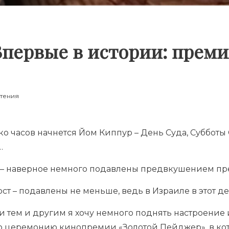
Впервые в истории: преми
чтения
ко часов начнется Йом Киппур – День Суда, Субботы 
…
ст – наверное немного подавлены предвкушением п
ост – подавлены не меньше, ведь в Израиле в этот д
 и тем и другим я хочу немного поднять настроение
 церемонию кинопремии «Золотой Пейджер», в ко