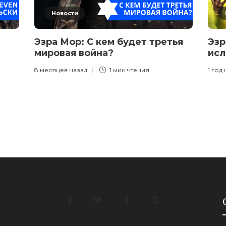
Новости
Эзра Мор: С кем будет третья
Эзр
мировая война?
исл
8 месяцев назад
1 мин
чтения
1 год