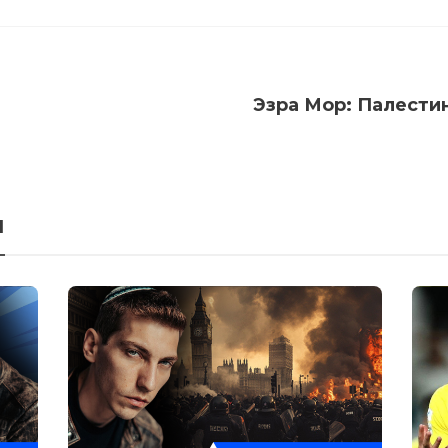
Эзра Мор: Палести
я