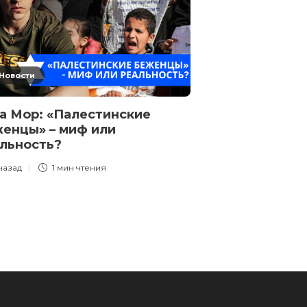
Новости
Новости
а Мор: «Палестинские
Эзра Мор: Ка
енцы» – миф или
уговорили Тр
льность?
Иран
 назад
1 мин
чтения
5 месяцев назад