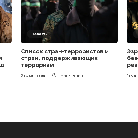
Новости
Список стран-террористов и
Эзр
й
стран, поддерживающих
беж
уд
терроризм
реа
3 года назад
1 мин
чтения
1 год