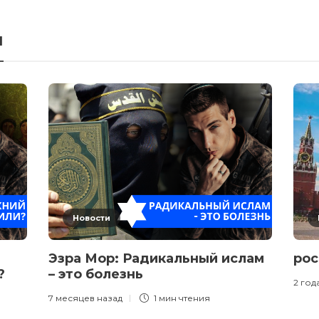
я
Новости
Эзра Мор: Радикальный ислам
рос
и?
– это болезнь
2 год
7 месяцев назад
1 мин
чтения