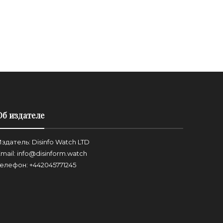
Об издателе
здатель: Disinfo Watch LTD
mail: info@disinform.watch
Телефон: +442045771245