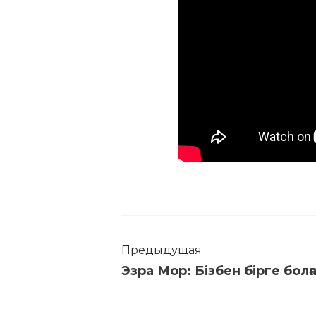
Предыдущая
Эзра Мор: Бізбен бірге болғ