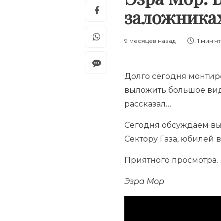
заложниках
9 месяцев назад
1 мин
ч
Долго сегодня монтиров
выложить большое виде
рассказал…
Сегодня обсуждаем вы
Сектору Газа, юбилей 
Приятного просмотра.
Эзра Мор