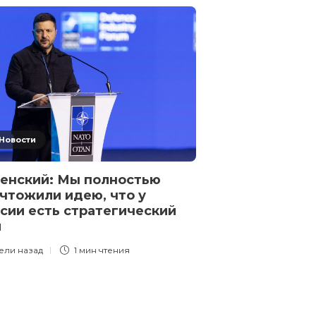
Новости
Новости
енский: Мы полностью
Евреи: нация,
чтожили идею, что у
победу
сии есть стратегический
2 года назад
1 
л
ели назад
1 мин
чтения