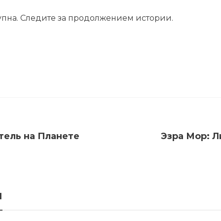
упна. Следите за продолжением истории.
тель на Планете
Эзра Мор: Л
я