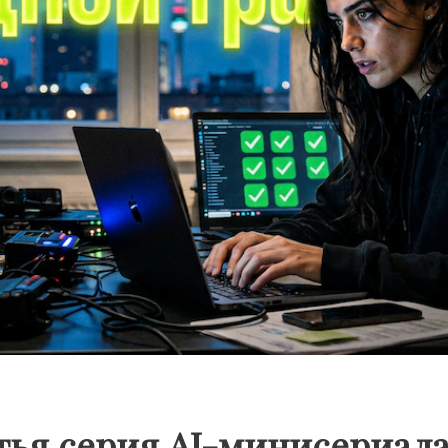
тья серия AI-минисериа