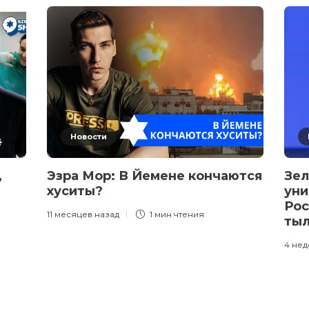
Новости
,
Эзра Мор: В Йемене кончаются
Зел
хуситы?
уни
Рос
11 месяцев назад
1 мин
чтения
ты
4 нед