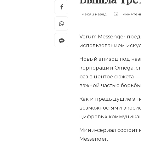
1 месяц назад
1 мин
чтен
Verum Messenger пред
использованием искус
Новый эпизод под наз
корпорации Omega, ст
раз в центре сюжета 
важной частью борьбы 
Как и предыдущие эпиз
возможностями экосис
цифровых коммуника
Мини-сериал состоит и
Messenger.