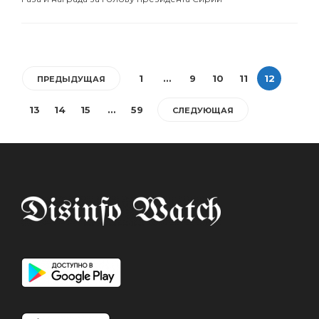
1
…
9
10
11
12
ПРЕДЫДУЩАЯ
13
14
15
…
59
СЛЕДУЮЩАЯ