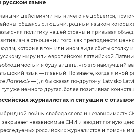
и
русском языке
ными действиями мы ничего не добьемся, поэтому
айоны, общаясь с людьми, родным языком которых 
разъясняя политику нашей страны и призывая объеди
итивизм в отношении того, как преподнести ценнос
людям, которые в том или ином виде сбиты с толку 
русскому миру или европейской латвийской Латвии
обходимость и я буду видеть, что это наилучший ва
атышский язык — главный. Но знаете, когда я иной раз
те Латвию!» —
), я бы сказал по-другому: Latvisko Latvi
 И тут уже немного другая, более позитивная коннота
оссийских журналистах
и
ситуации
с
отзывом
гибридной войны свобода слова и независимость 
 закрывает независимые СМИ и вводит полную ценз
реследуемых российских журналистов и помочь им