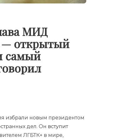
лава МИД
к — открытый
 и самый
 говорил
ния избрали новым президентом
остранных дел. Он
вступит
вителем ЛГБТК+ в мире,