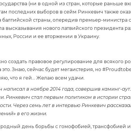
осударства (ни в одной из стран, которые раньше вхо
огам последних выборов в сейм Ринкевич также ока
 балтийской страны, опередив премьер-министра 
а высказывания нового латвийского президента раз
ных, России и ее вторжении в Украину.
но создать правовое регулирование для всякого р
а это. Знаю, сейчас будет мегаистерия, но #Proudtobe
яю, что я гей… Желаю всем удачи.
 написал в ноябре 2014 года, совершив каминг-аут. 
и. Ринкевич стал первым политиком в истории стр
ости. Через семь лет в интервью Ринкевич
рассказа
ений» в его жизни.
родный день борьбы с гомофобией, трансфобией и