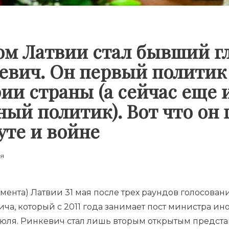
ом Латвии стал бывший г
кевич. Он первый полити
рии страны (а сейчас еще
ный политик). Вот что он
уте и войне
ия
мента) Латвии 31 мая после трех раундов голосова
ча, который с 2011 года занимает пост министра ин
июля. Ринкевич стал лишь
вторым
открытым предста