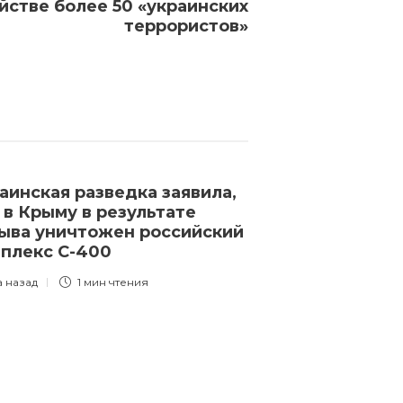
йстве более 50 «украинских
террористов»
аинская разведка заявила,
Правительств
 в Крыму в результате
согласилось 
ыва уничтожен российский
получение гр
плекс С-400
страны
а назад
1 мин
чтения
3 года назад
1 