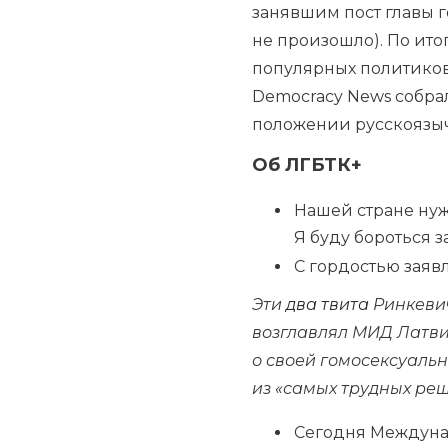
занявшим пост главы г
не произошло). По ит
популярных политиков
Democracy News собрал
положении русскоязыч
Об ЛГБТК+
Нашей стране нуж
Я буду бороться з
С гордостью заявл
Эти
два
твита
Ринкевич
возглавлял МИД Латви
о своей гомосексуальн
из «самых трудных реш
Сегодня Междуна