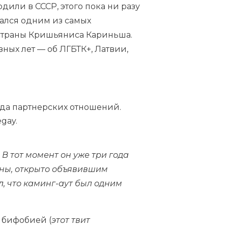
дили в СССР, этого пока ни разу
зался одним из самых
страны Кришьяниса Кариньша.
ных лет — об ЛГБТК+, Латвии,
ода партнерских отношений.
gay.
В тот момент он уже три года
аны, открыто объявившим
л
, что каминг-аут был одним
 бифобией (
этот твит