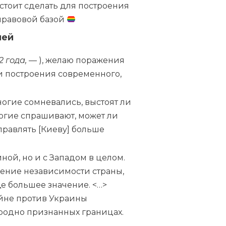
дстоит сделать для построения
 правовой базой
ией
2 года, —
), желаю поражения
и построения современного,
огие сомневались, выстоят ли
ногие спрашивают, может ли
правлять [Киеву] больше
иной, но и с Западом в целом.
ение независимости страны,
е большее значение. <…>
ойне против Украины
родно признанных границах.