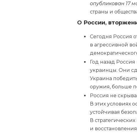
опубликован
17 м
страны и обществ
О
России
,
вторжен
Сегодня Россия о
в агрессивной во
демократического
Год назад Россия
украинцы. Они сд
Украина победить
оружия, больше 
Россия не скрывае
В этих условиях 
устойчивая безоп
В стратегических
и восстановления