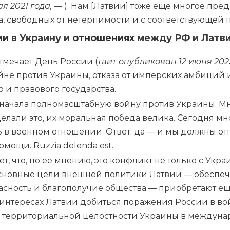
ая 2021 года, —
). Нам [Латвии] тоже еще многое пре
а, свободных от нетерпимости и с соответствующей
ии
в Украину и
отношениях
между РФ и Латв
тмечает День России (
твит опубликован 12 июня 202
йне против Украины, отказа от имперских амбиций 
 и правового государства.
 начала полномасштабную войну против Украины. Мн
елали это, их моральная победа велика. Сегодня м
 в военном отношении. Ответ: да — и мы должны от
помощи.
Ruzzia delenda est
.
т, что, по ее мнению, это конфликт не только с Укра
основные цели внешней политики Латвии — обеспеч
асность и благополучие общества — приобретают ещ
 интересах Латвии добиться поражения России в в
 территориальной целостности Украины в междуна