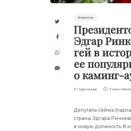
Новости
Президент
Эдгар Рин
гей в исто
ее популяр
о каминг-а
3 года назад
3 мин
чтен
Депутаты сейма (парла
страны Эдгара Ринкеви
в новую должность 8 