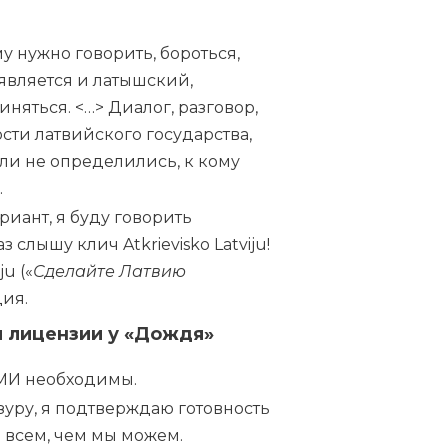
 нужно говорить, бороться,
является и латышский,
няться. <…> Диалог, разговор,
ти латвийского государства,
или не определились, к кому
.
риант, я буду говорить
 слышу клич Atkrievisko Latviju!
ju («
Сделайте Латвию
ция.
 лицензии
у «Дождя»
СМИ необходимы.
уру, я подтверждаю готовность
 всем, чем мы можем.