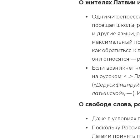
О
жителях Латвии
Одними репрессив
посещая школы, р
и другие языки, 
максимальный поз
как обратиться к 
они относятся — 
Если возникнет не
на русском. <…> Л
(
«Дерусифицируй
латышской», —
).
О
свободе слова
,
р
Даже в условиях 
Поскольку Россия
Латвии принять п