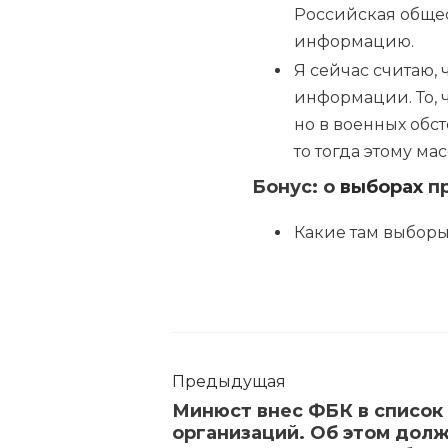
Российская общес
информацию.
Я сейчас считаю,
информации. То, 
но в военных обс
то тогда этому ма
Бонус: о
выборах
пр
Какие там выборы
Предыдущая
Минюст внес ФБК в список
организаций. Об этом дол