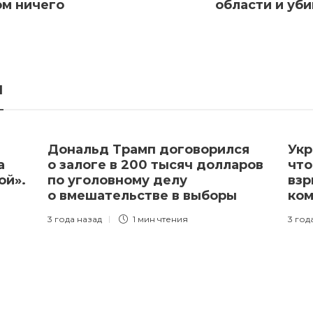
ом ничего
области и уби
я
Дональд Трамп договорился
Укр
а
о залоге в 200 тысяч долларов
что
ой».
по уголовному делу
взр
о вмешательстве в выборы
ком
3 года назад
1 мин
чтения
3 год