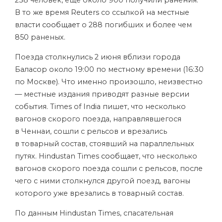
238 человек, еще около 900 получили ранения.
В то же время Reuters со ссылкой на местные
власти
сообщает
о 288 погибших и более чем
850 раненых.
Поезда столкнулись 2 июня вблизи города
Баласор около 19:00 по местному времени (16:30
по Москве). Что именно произошло, неизвестно
— местные издания приводят разные версии
события. Times of India пишет, что несколько
вагонов скорого поезда, направлявшегося
в Ченнаи, сошли с рельсов и врезались
в товарный состав, стоявший на параллельных
путях. Hindustan Times
сообщает
, что несколько
вагонов скорого поезда сошли с рельсов, после
чего с ними столкнулся другой поезд, вагоны
которого уже врезались в товарный состав.
По данным Hindustan Times, спасательная