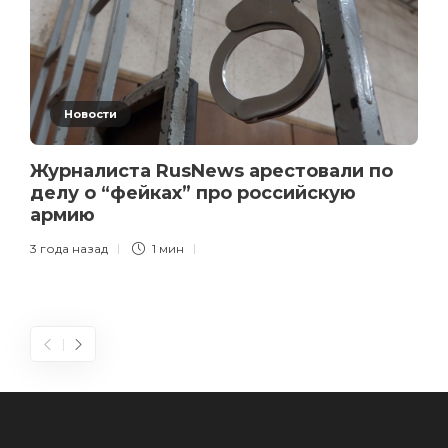
Новости
Журналиста RusNews арестовали по
делу о “фейках” про российскую
армию
3 года назад
1 мин