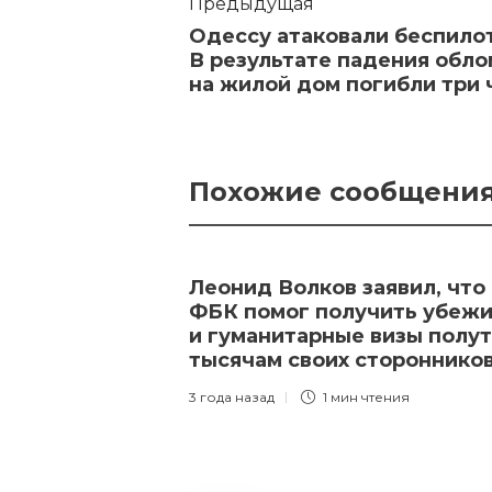
Предыдущая
Одессу атаковали беспило
В результате падения обло
на жилой дом погибли три 
Похожие сообщени
Леонид Волков заявил, что
ФБК помог получить убеж
и гуманитарные визы полу
тысячам своих стороннико
3 года назад
1 мин
чтения