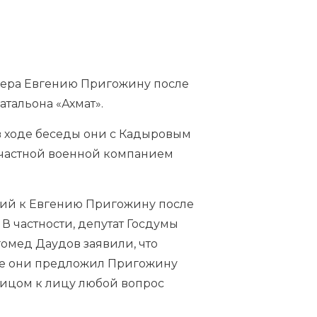
нера
Евгению Пригожину после
атальона «Ахмат».
в ходе беседы они с Кадыровым
 частной военной компанием
ний к Евгению Пригожину после
. В частности, депутат Госдумы
омед Даудов заявили, что
кже они предложил Пригожину
 «лицом к лицу любой вопрос