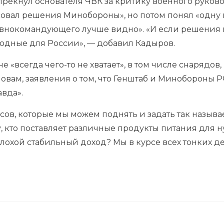
прекнул основателя ЧВК за критику военного руково
ковал решения Минобороны», но потом понял «одну 
авнокомандующего лучше видно». «И если решения и
одные для России», — добавил Кадыров.
не «всегда чего-то не хватает», в том числе снарядов
словам, заявления о том, что Генштаб и Минобороны
авда».
сов, которые мы можем поднять и задать так назыв
, кто поставляет различные продукты питания для 
плохой стабильный доход? Мы в курсе всех тонких де