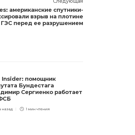
Следующая
es: американские спутники-
сировали взрыв на плотине
 ГЭС перед ее разрушением
 Insider: помощник
ЛДПР выдвин
утата Бундестага
Слуцкого кан
димир Сергиенко работает
в президенты
 ФСБ
3 года назад
1 
а назад
1 мин
чтения