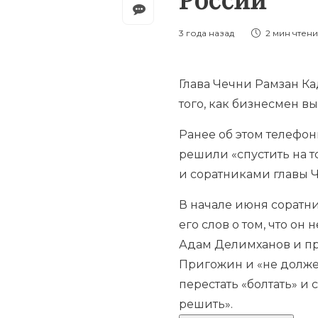
3 года назад
2 мин
чтен
Глава Чечни Рамзан К
того, как бизнесмен вы
Ранее об этом телефон
решили «спустить на 
и соратниками главы 
В начале июня соратн
его слов о том, что он
Адам Делимханов и пр
Пригожин и «не долже
перестать «болтать» и 
решить».