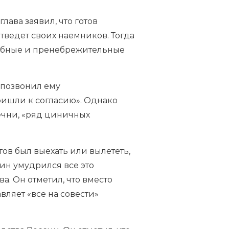
 глава
заявил
, что готов
тведет своих наемников. Тогда
дебные и пренебрежительные
 позвонил ему
ришли к согласию». Однако
ечни, «ряд циничных
тов был выехать или вылететь,
ин умудрился все это
а. Он отметил, что вместо
авляет «все на совести»