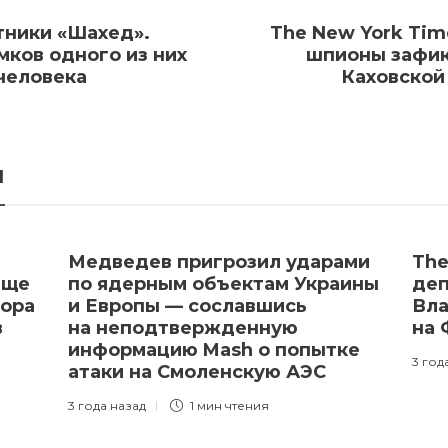
тники «Шахед».
The New York Tim
мков одного из них
шпионы зафик
человека
Каховской
я
Медведев пригрозил ударами
The
ище
по ядерным объектам Украины
деп
тора
и Европы — сославшись
Вла
в
на неподтвержденную
на
информацию Mash о попытке
3 год
атаки на Смоленскую АЭС
3 года назад
1 мин
чтения