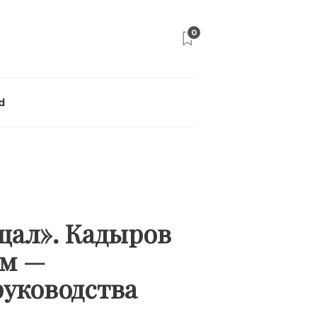
0
d
щал». Кадыров
ым —
руководства