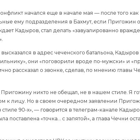
онфликт начался еще в начале мая — после того как
ьные ему подразделения в Бахмут, если Пригожин о
рждает Кадыров, стал делать «завуалированно враж
».
высказался в адрес чеченского батальона, Кадыров
ильнику», они «поговорили вроде по-мужски» и «п
но рассказал о звонке, сделав, по мнению главы Ч
 Пригожину никто не обещал, не в нашем стиле. Я го
ом к лицу. Но в своем очередном заявлении Пригож
стиле 90-х», —
говорится
в телеграм-канале Кадыров
ла поставлена «точка… с запятой», а глава Чечни ост