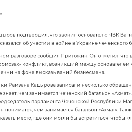
ия
адыров подтвердил, что звонил основателю
ЧВК Ваг
сказался об участии в войне в Украине чеченского б
ном разговоре сообщил Пригожин. Он отметил, что 
тормозах» конфликт, возникший между основателем
Чечни на фоне высказываний бизнесмена.
ики Рамзана Кадырова записали несколько обраще
 не знает, чем занимается чеченский батальон «Ахмат»
едседатель парламента Чеченской Республики Маг
н понимать», чем занимается батальон «Ахмат». Та
сказать место, где они могли бы встретиться, чтобы