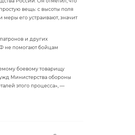
дства России. Он отметил, что
простую вещь: с высоты поля
 меры его устраивают, значит
, патронов и других
 РФ не помогают бойцам
аемому боевому товарищу
нужд Министерства обороны
талей этого процесса», —