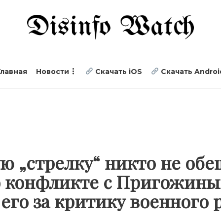
Главная
Новости
Скачать iOS
Скачать Androi
ю „стрелку“ никто не обе
 о конфликте с Пригожин
 его за критику военного 