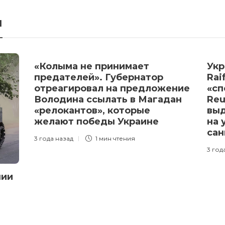
я
«Колыма не принимает
Укр
предателей». Губернатор
Rai
отреагировал на предложение
«сп
Володина ссылать в Магадан
Reu
«релокантов», которые
выд
желают победы Украине
на 
сан
3 года назад
1 мин
чтения
3 год
нии