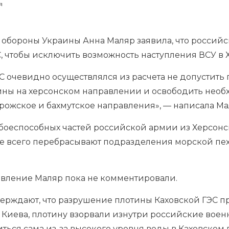
я
 обороны Украины Анна Маляр заявила, что россий
, чтобы исключить возможность наступления ВСУ в 
С очевидно осуществлялся из расчета не допустить
ны на херсонском направлении и освободить необ
рожское и бахмутское направления», — написала Ма
боеспособных частей российской армии из Херсонск
е всего перебрасывают подразделения морской пе
явление Маляр пока не комментировали.
верждают, что разрушение плотины Каховской ГЭС п
 Киева, плотину взорвали изнутри российские военн
иться сама из-за высокого уровня воды в Каховско