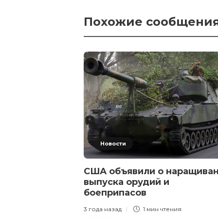
Похожие сообщени
Новости
США объявили о наращива
выпуска орудий и
боеприпасов
3 года назад
1 мин
чтения