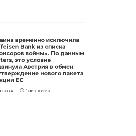
аина временно исключила
Богослов Анд
ffeisen Bank из списка
которого лиш
онсоров войны». По данным
Кирилл, уеха
ters, это условие
3 года назад
1 
винула Австрия в обмен
утверждение нового пакета
кций ЕС
а назад
1 мин
чтения