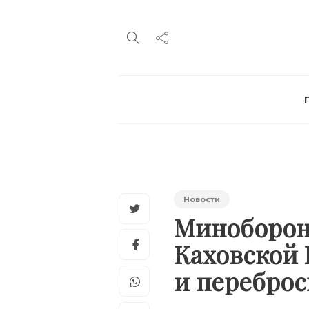
Новости
Миноборон
Каховской 
и переброс