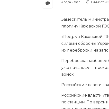
3 года назад
1 мин
чтени
Заместитель министра
плотину Каховской ГЭС
«Подрыв Каховской ГЭ
силами обороны Украи
их переброски на запо
Переброска наиболее 
уже началось — прежд
войск.
Российские власти за
Российские власти ут
по станции. По версии
плотина могла разруш