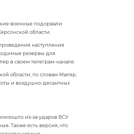
ские военные подорвали
Херсонской области.
 проведения наступления
ходимые резервы для
ляр в своем телеграм-канале.
ой области, по словам Маляр,
хоты и воздушно-десантных
роизошло из-за ударов ВСУ
ые. Также есть версия, что
м водохранилище