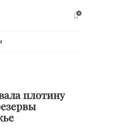
0
d
вала плотину
резервы
ожье