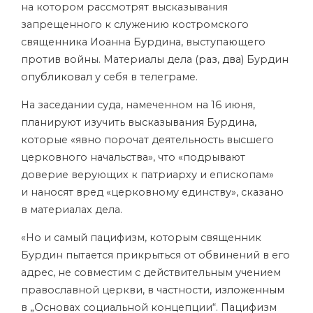
на котором рассмотрят высказывания
запрещенного к служению костромского
священника Иоанна Бурдина, выступающего
против войны. Материалы дела (
раз
,
два
) Бурдин
опубликовал
у себя в телеграме.
На заседании суда, намеченном на 16 июня,
планируют изучить высказывания Бурдина,
которые «явно порочат деятельность высшего
церковного начальства», что «подрывают
доверие верующих к патриарху и епископам»
и наносят вред «церковному единству», сказано
в материалах дела.
«Но и самый пацифизм, которым священник
Бурдин пытается прикрыться от обвинений в его
адрес, не совместим с действительным учением
православной церкви, в частности,
изложенным
в „Основах социальной концепции“. Пацифизм