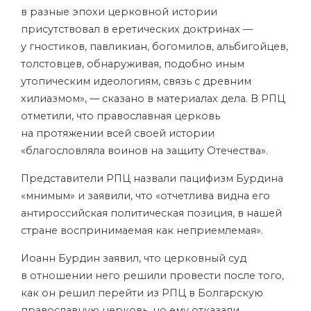
в разные эпохи церковной истории
присутствовал в еретических доктринах —
у гностиков, павликиан, богомилов, альбигойцев,
толстовцев, обнаруживая, подобно иным
утопическим идеологиям, связь с древним
хилиазмом», — сказано в материалах дела. В РПЦ
отметили, что православная церковь
на протяжении всей своей истории
«благословляла воинов на защиту Отечества».
Представители РПЦ назвали пацифизм Бурдина
«мнимым» и заявили, что «отчетлива видна его
антироссийская политическая позиция, в нашей
стране воспринимаемая как неприемлемая».
Иоанн Бурдин заявил, что церковный суд
в отношении него решили провести после того,
как он решил перейти из РПЦ в Болгарскую
православную церковь, но ему отказали