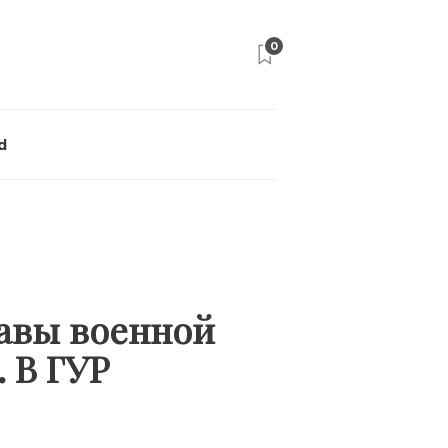
0
d
лавы военной
 В ГУР