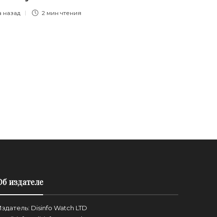
а назад
2 мин
чтения
Об издателе
здатель: Disinfo Watch LTD