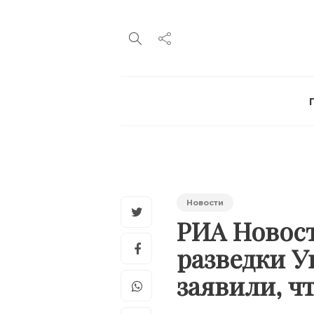
Новости
РИА Новост
разведки У
заявили, ч