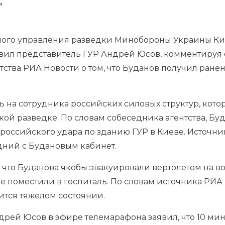
я
вного управления разведки Минобороны Украины К
аявил представитель ГУР Андрей Юсов, комментируя
тства РИА Новости о том, что Буданов получил ране
 на сотрудника российских силовых структур, котор
кой разведке. По словам собеседника агентства, Б
 российского удара по зданию ГУР в Киеве. Источни
едний с Будановым кабинет.
 что Буданова якобы эвакуировали вертолетом на в
где поместили в госпиталь. По словам источника РИА
ится тяжелом состоянии.
рей Юсов в эфире телемарафона заявил, что 10 мин