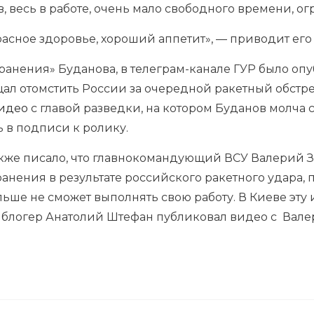
, весь в работе, очень мало свободного времени, о
асное здоровье, хороший аппетит», — приводит его
ь «ранения» Буданова, в телеграм-канале ГУР было о
ал отомстить России за очередной ракетный обстрел
идео
с главой разведки, на котором Буданов молча 
 в подписи к ролику.
акже писало, что главнокомандующий ВСУ Валерий 
анения в результате российского ракетного удара,
ольше не сможет выполнять свою работу. В Киеве эт
блогер Анатолий Штефан публиковал видео с Валер