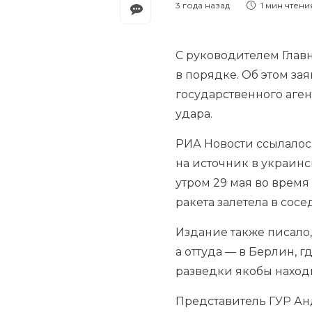
3 года назад
1 мин
чтени
С руководителем Гла
в порядке. Об этом з
государственного аген
удара.
РИА Новости ссылалось
на источник в украинс
утром 29 мая во время
ракета залетела в сос
Издание также писало,
а оттуда — в Берлин, 
разведки якобы наход
Представитель ГУР Анд