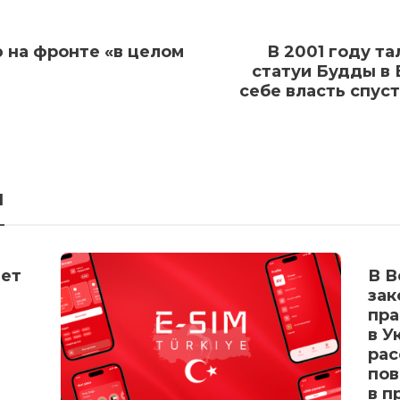
 на фронте «в целом
В 2001 году т
статуи Будды в 
себе власть спуст
я
дет
В В
зак
пра
в У
рас
пов
в п