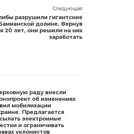
Следующая
алибы разрушили гигантские
Бамианской долине. Вернув
я 20 лет, они решили на них
заработать
ерховную раду внесли
Минобороны 
онопроект об изменениях
«киевский ре
вил мобилизации
дронов на Мо
краине. Предлагается
3 года назад
1 
сылать электронные
естки и ограничивать
равах уклонистов