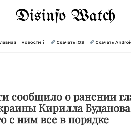
Главная
Новости
Скачать iOS
Скачать Androi
и сообщило о ранении г
краины Кирилла Буданова.
то с ним все в порядке