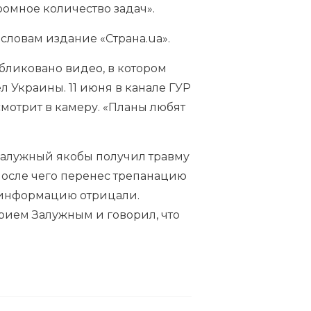
громное количество задач».
 словам издание «Страна.ua».
публиковано
видео
, в котором
 Украины. 11 июня в канале ГУР
смотрит в камеру. «Планы любят
Залужный якобы получил травму
 после чего перенес трепанацию
у информацию отрицали.
ием Залужным и говорил, что