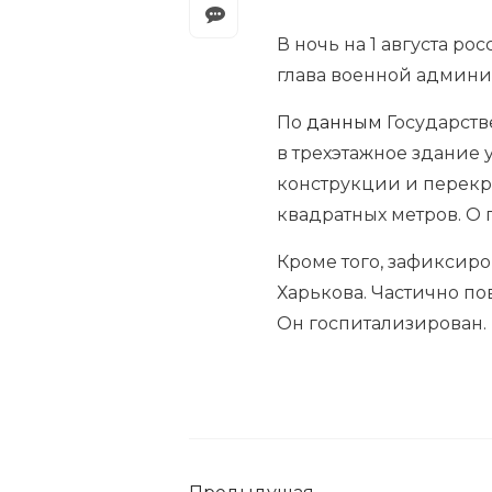
В ночь на 1 августа р
глава военной админи
По
данным
Государств
в трехэтажное здание 
конструкции и перекры
квадратных метров. О 
Кроме того, зафиксир
Харькова. Частично по
Он госпитализирован.