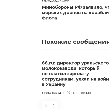
Предыдущая
Минобороны РФ заявило, чт
морских дронов на корабл
флота
Похожие сообщени
66.ru: директор уральского
молокозавода, который
не платил зарплату
сотрудникам, уехал на вой
в Украину
3 года назад
1 мин
чтения