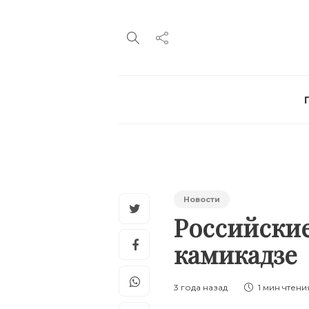
Новости
Российские
камикадзе
3 года назад
1 мин
чтени