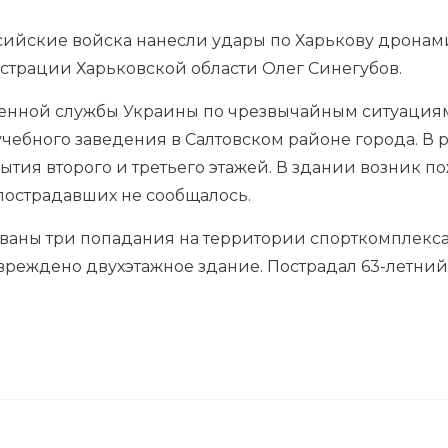
оссийские войска нанесли удары по Харькову дрона
страции Харьковской области Олег Синегубов.
енной службы Украины по чрезвычайным ситуациям
учебного заведения в Салтовском районе города. В 
тия второго и третьего этажей. В здании возник п
пострадавших не сообщалось.
ованы три попадания на территории спорткомплекс
вреждено двухэтажное здание. Пострадал 63-летний