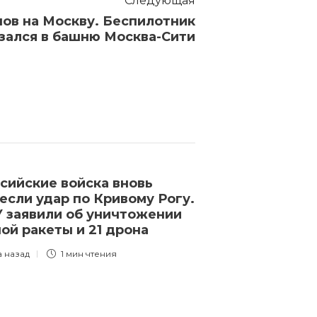
Следующая
нов на Москву. Беспилотник
езался в башню Москва-Сити
сийские войска вновь
ЦАХАЛ опубли
если удар по Кривому Рогу.
боев в сектор
 заявили об уничтожении
3 года назад
1 
ой ракеты и 21 дрона
а назад
1 мин
чтения