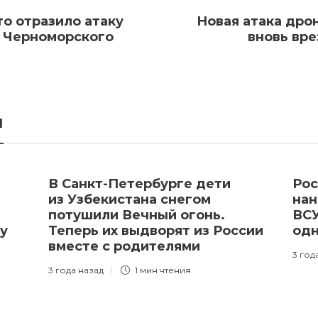
о отразило атаку
Новая атака дро
и Черноморского
вновь вр
я
В Санкт-Петербурге дети
Рос
из Узбекистана снегом
нан
потушили Вечный огонь.
ВСУ
ну
Теперь их выдворят из России
одн
вместе с родителями
3 год
3 года назад
1 мин
чтения