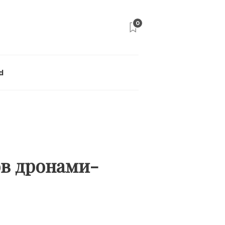
0
d
ов дронами-