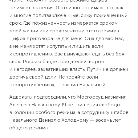
«19 лет колонии особого режима. Цифра
не имеет значения. Я отлично понимаю, что, как
и многие политзаключенные, сижу пожизненный
срок. Где пожизненность измеряется сроком
моей жизни или сроком жизни этого режима.
Цифра приговора не для меня. Она для вас. Вас,
а не меня хотят испугать и лишить воли
к сопротивлению. Вас вынуждают сдать без боя
свою Россию банде предателей, воров
и негодяев, захвативших власть. Путин не должен
достичь своей цели. Не теряйте воли
к сопротивлению», — заявил Навальный.
Адвокаты
подтвердили
, что Мосгорсуд назначил
Алексею Навальному 19 лет лишения свободы
в колонии особого режима, а сотруднику штабов
Навального Даниэлю Холодному — восемь лет
общего режима.