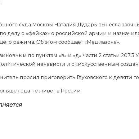
я
онного суда Москвы Наталия Дударь вынесла заочн
по делу о «фейках» о российской армии и назначил
щего режима. Об этом сообщает «Медиазона».
виновным по пунктам «в» и «д» части 2 статьи 207.3
политической ненависти и с «искусственным создан
нитель просил приговорить Глуховского к девяти г
ольше года не живет в России.
лняется