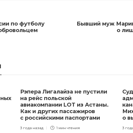
сии по футболу
Бывший муж Марин
добровольцем
о ли
я
Рэпера Лигалайза не пустили
Суд
тных
на рейс польской
адм
авиакомпании LOT из Астаны.
кан
Как и других пассажиров
Мих
с российскими паспортами
о в
3 года назад
1 мин
чтения
3 год