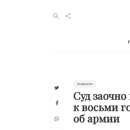
Новости
Суд заочно
к восьми г
об армии