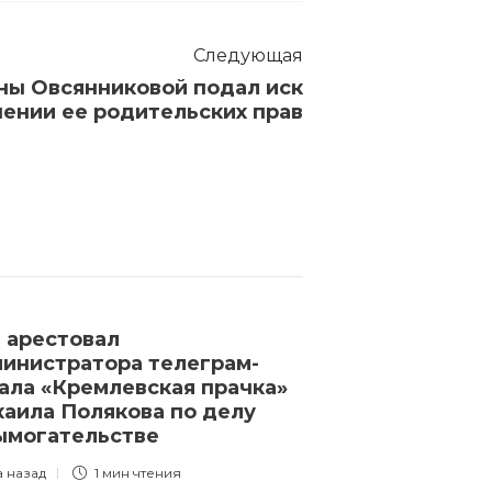
Следующая
ы Овсянниковой подал иск
шении ее родительских прав
 арестовал
Зеленский в 
инистратора телеграм-
“Лукашенко у
ала «Кремлевская прачка»
субъектност
аила Полякова по делу
3 года назад
1 
ымогательстве
а назад
1 мин
чтения