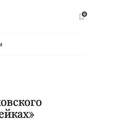
0
d
ховского
фейках»