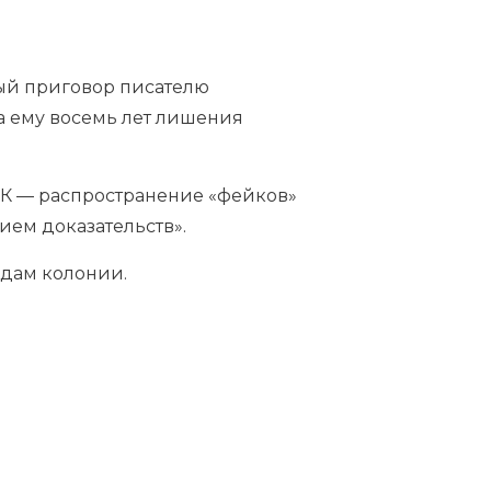
ый приговор писателю
а ему восемь лет лишения
 УК — распространение «фейков»
ием доказательств».
одам колонии.