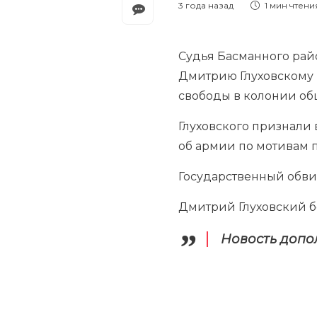
3 года назад
1 мин
чтени
Судья Басманного рай
Дмитрию Глуховскому 
свободы в колонии об
Глуховского признали 
об армии по мотивам 
Государственный обви
Дмитрий Глуховский б
Новость допо