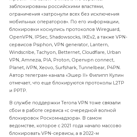
заблокированы российскими властями,
ограничения «затронули всех без исключения
мобильных операторов». По его информации,
блокировки коснулись протоколов Wireguard,
OpenVPN, IPSec, Shadowsocks, IKEv2, а также VPN-
сервисов Psiphon, VPN generator, Lantern,
Windscribe, Tachyon, Betternet, Cloudflare, Urban
VPN, Amnezia, PIA, Proton, Openvpn connect,
Planet, iVPN, Xeovo, Surfshark, Tunnelbear, P4PN.
Автор телеграм-канала «Эшер II» Филипп Кулин
отмечает, что еще блокируются протоколы L2TP
и PPTP.
В службе поддержки Terona VPN тоже
связали
сбои в работе сервиса «с очередной волной
блокировок Роскомнадзора». В самом
ведомстве, которое с 2021 года начало массово
блокировать VPN-сервисы, а в 2022-м