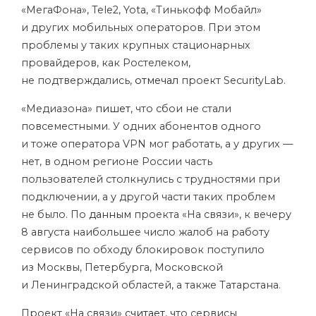
«МегаФона», Tele2, Yota, «Тинькофф Мобайл»
и других мобильных операторов. При этом
проблемы у таких крупных стационарных
провайдеров, как Ростелеком,
не подтверждались,
отмечал
проект SecurityLab.
«Медиазона»
пишет
, что сбои не стали
повсеместными. У одних абонентов одного
и тоже оператора VPN мог работать, а у других —
нет, в одном регионе России часть
пользователей столкнулись с трудностями при
подключении, а у другой части таких проблем
не было. По
данным
проекта «На связи», к вечеру
8 августа наибольшее число жалоб на работу
сервисов по обходу блокировок поступило
из Москвы, Петербурга, Московской
и Ленинградской областей, а также Татарстана.
Проект «На связи»
считает
, что сервисы