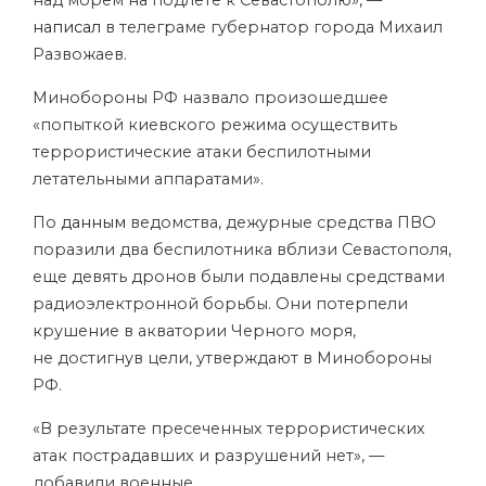
над морем на подлете к Севастополю», —
написал
в телеграме губернатор города Михаил
Развожаев.
Минобороны РФ назвало произошедшее
«попыткой киевского режима осуществить
террористические атаки беспилотными
летательными аппаратами».
По
данным
ведомства, дежурные средства ПВО
поразили два беспилотника вблизи Севастополя,
еще девять дронов были подавлены средствами
радиоэлектронной борьбы. Они потерпели
крушение в акватории Черного моря,
не достигнув цели, утверждают в Минобороны
РФ.
«В результате пресеченных террористических
атак пострадавших и разрушений нет», —
добавили военные.