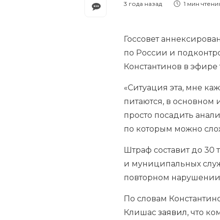
3 года назад
1 мин
чтени
Госсовет аннексирова
по России и подконтр
Константинов в эфире 
«Ситуация эта, мне ка
питаются, в основном 
просто посадить анали
по которым можно слож
Штраф составит до 30 
и муниципальных служ
повторном нарушении 
По словам Константин
Клишас
заявил
, что к