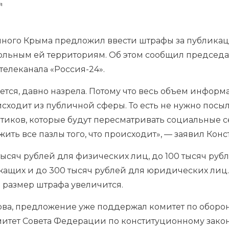
я
нного Крыма предложил ввести штрафы за публикац
ольным ей территориям. Об этом сообщил председа
телеканала «Россия-24».
жется, давно назрела. Потому что весь объем информ
исходит из публичной сферы. То есть не нужно посы
тиков, которые будут пересматривать социальные се
ить все пазлы того, что происходит», — заявил Конс
тысяч рублей для физических лиц, до 100 тысяч руб
ащих и до 300 тысяч рублей для юридических лиц.
размер штрафа увеличится.
ова, предложение уже поддержал комитет по оборо
омитет Совета Федерации по конституционному зако