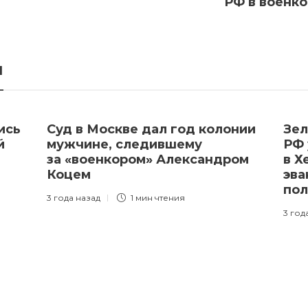
РФ в военко
я
ись
Суд в Москве дал год колонии
Зел
й
мужчине, следившему
РФ 
за «военкором» Александром
в Х
Коцем
эва
пол
3 года назад
1 мин
чтения
3 год