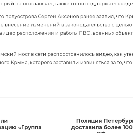
оторый он возглавляет, также готов поддержать введ
го полуострова Сергей Аксенов ранее
заявил
, что 
е внесение изменений в законодательство с целью
 видео расположения и работы ПВО, военных объект
ымский мост в сети распространилось
видео
, как у
го Крыма, которого заставили извиняться за то, чт
.
али
Полиция Петербург
зацию «Группа
доставила более 10