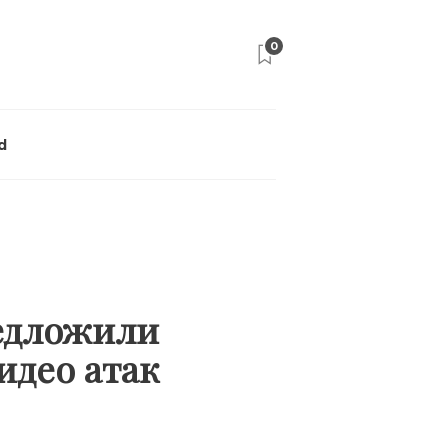
0
d
едложили
идео атак