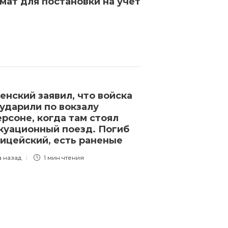
мат для постановки на учет
енский заявил, что войска
ударили по вокзалу
ерсоне, когда там стоял
куационный поезд. Погиб
ицейский, есть раненые
а назад
1 мин
чтения
Новости
Россия массо
кубинцев на в