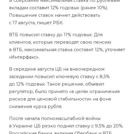
В Сбербанке максимальная ставка по рублевым
вкладам
составит
12% годовых (ранее 10%).
Повышение ставок начнет действовать
с 17 августа,
пишет
РБК.
ВТБ повысил ставку до 11% годовых. Для
клиентов, которые переводят свою пенсию
в ВТБ, максимальная ставка составит 12%,
уточняет
«Интерфакс»
.
В середине августа ЦБ на внеочередном
заседании повысил ключевую ставку с 8,5%
до 12% годовых. Такое решение, объявил
регулятор, было принято «в целях ограничения
рисков для ценовой стабильности» на фоне
снижения курса рубля.
После начала полномасштабной войны
в Украине ЦБ резко поднял ставку с 9,5% до 20%.
Российские банки, включая Сбербанк и ВТБ,