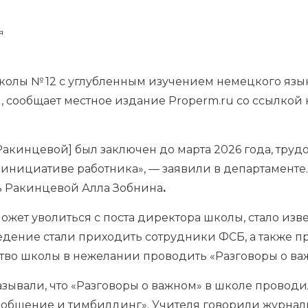
я
олы № 12 с углубленным изучением немецкого язы
, сообщает местное издание Properm.ru со ссылкой
 Ракинцевой] был заключен до марта 2026 года, тр
по инициативе работника», — заявили в департаменте
ь Ракинцевой Алла Зобнина
.
может уволиться с поста директора школы, стало изв
аведение стали приходить сотрудники ФСБ, а также 
тво школы в нежелании проводить
«Разговоры о в
ывали, что «Разговоры о важном» в школе проводил
 общение и тимбилдинг». Учителя говорили журнали