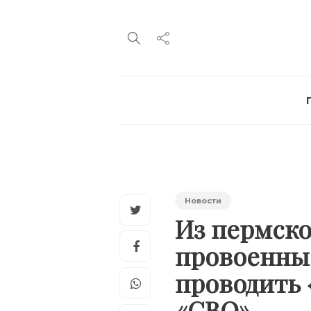
Новости
Из пермско
провоенные
проводить 
«СВО»