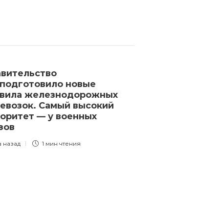
вительство
Зеленский на
подготовило новые
главкомом ВС
авила железнодорожных
Сырского
евозок. Самый высокий
2 года назад
1 
оритет — у военных
зов
а назад
1 мин
чтения