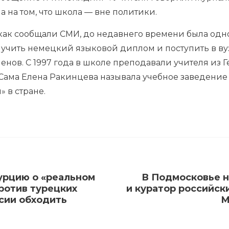
 на том, что школа — вне политики.
 как сообщали СМИ, до недавнего времени была одн
лучить немецкий языковой диплом и поступить в ву
нов. С 1997 года в школе преподавали учителя из 
 Сама Елена Ракинцева называла учебное заведение
 в стране.
урцию о «реальном
В Подмосковье 
ротив турецких
и куратор российск
сии обходить
М