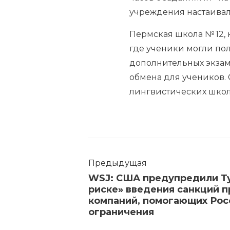
учреждения настаивала
Пермская школа № 12,
где ученики могли по
дополнительных экзаме
обмена для учеников.
лингвистических школ»
Предыдущая
WSJ: США предупредили Т
риске» введения санкций п
компаний, помогающих Рос
ограничения