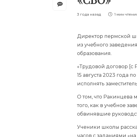
3 года назад
1 мин
чтени
Директор пермской шк
из учебного заведения
образования.
«Трудовой договор [с
15 августа 2023 года 
исполнять заместител
О том, что Ракинцева 
того, как в учебное з
обвинявшие руководс
Ученики школы рассказ
часов с заданиями «на