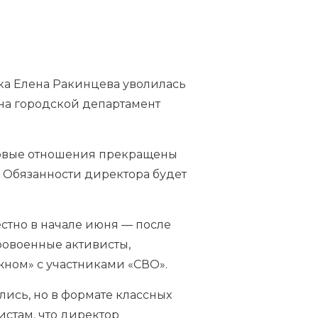
ка Елена Ракинцева уволилась
 на городской департамент
удовые отношения прекращены
. Обязанности директора будет
естно в начале июня — после
провоенные активисты,
ажном»
с участниками
«СВО»
.
ись, но в формате классных
стам, что директор