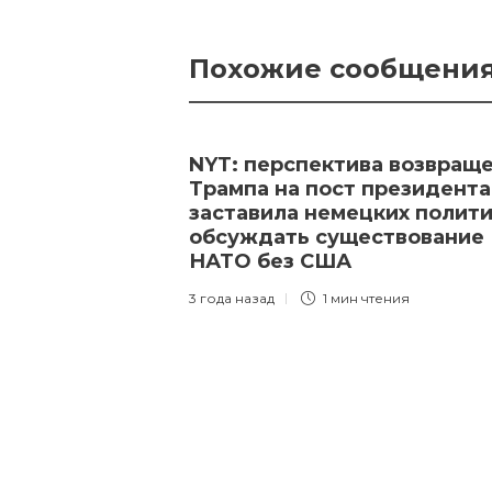
Похожие сообщени
NYT: перспектива возвращ
Трампа на пост президента
заставила немецких полит
обсуждать существование
НАТО без США
3 года назад
1 мин
чтения