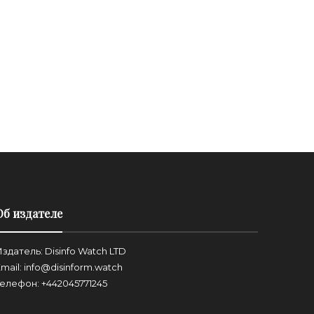
Об издателе
здатель: Disinfo Watch LTD
mail: info@disinform.watch
Телефон: +442045771245