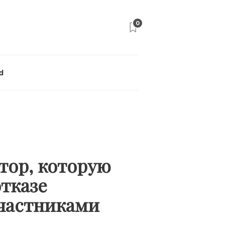
0
d
тор, которую
тказе
участниками