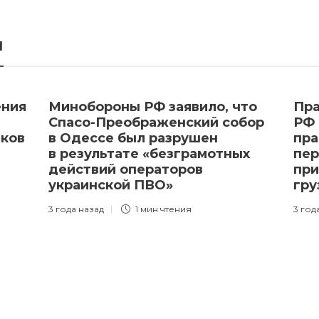
я
ения
Минобороны РФ заявило, что
Пра
Спасо-Преображенский собор
РФ 
иков
в Одессе был разрушен
пр
в результате «безграмотных
пер
действий операторов
при
украинской ПВО»
гру
3 года назад
1 мин
чтения
3 год