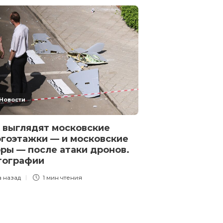
Губернатор с
о «неопознан
в районе аэро
который атак
дня назад
3 года назад
1 
Новости
 выглядят московские
гоэтажки — и московские
ры — после атаки дронов.
тографии
а назад
1 мин
чтения