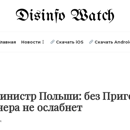
Главная
Новости
Скачать iOS
Скачать Androi
инистр Польши: без Приг
нера не ослабнет
я