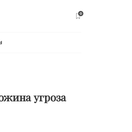
0
d
ожина угроза