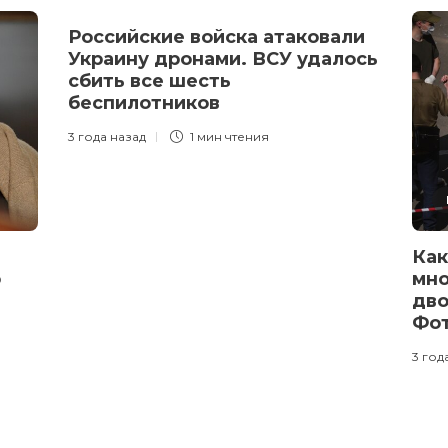
Российские войска атаковали
Украину дронами. ВСУ удалось
сбить все шесть
беспилотников
3 года назад
1 мин
чтения
Как
о
мно
дво
Фо
3 год