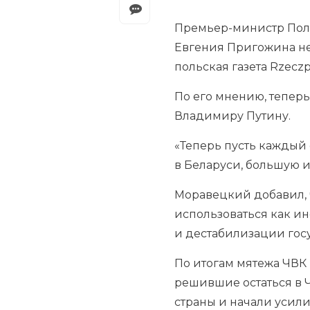
Премьер-министр Поль
Евгения Пригожина не
польская газета Rzeczpo
По его мнению, тепер
Владимиру Путину.
«Теперь пусть каждый 
в Беларуси, большую и
Моравецкий добавил, ч
использоваться как ин
и дестабилизации госу
По итогам мятежа ЧВК
решившие остаться в Ч
страны и начали усили