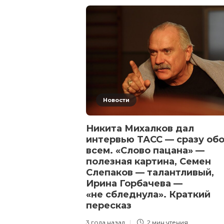
Новости
Никита Михалков дал
интервью ТАСС — сразу об
всем. «Слово пацана» —
полезная картина, Семен
Слепаков — талантливый,
Ирина Горбачева —
«не сбледнула». Краткий
пересказ
3 года назад
2 мин
чтения