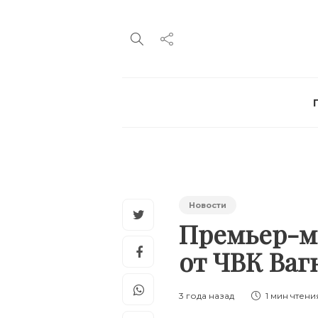
Новости
Премьер-м
от ЧВК Ваг
3 года назад
1 мин
чтени