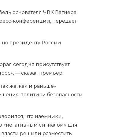
бель основателя ЧВК Вагнера
 пресс-конференции,
передает
енно президенту России
торая сегодня присутствует
рос», — сказал премьер.
ак же, как и раньше»
рушения политики безопасности
ворился, что наемники,
то «негативным сигналом» для
ие власти решили разместить