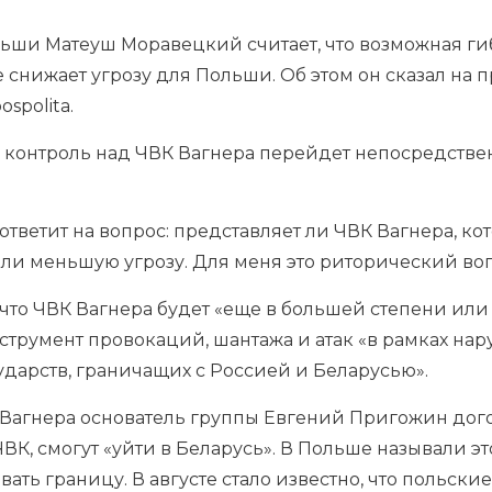
ши Матеуш Моравецкий считает, что возможная ги
 снижает угрозу для Польши. Об этом он сказал на
spolita.
ь контроль над ЧВК Вагнера перейдет непосредств
ответит на вопрос: представляет ли ЧВК Вагнера, ко
ли меньшую угрозу. Для меня это риторический воп
то ЧВК Вагнера будет «еще в большей степени или т
струмент провокаций, шантажа и атак «в рамках на
дарств, граничащих с Россией и Беларусью».
 Вагнера основатель группы Евгений Пригожин дого
ВК, смогут «уйти в Беларусь». В Польше называли э
вать границу. В августе стало известно, что польск