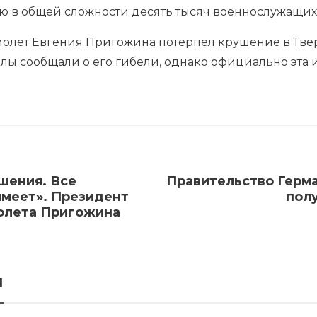
ью в общей сложности десять тысяч военнослужащих
молет Евгения Пригожина потерпел крушение в Твер
алы сообщали о его гибели, однако официально эта
шения. Все
Правительство Герма
имеет». Президент
пол
олета Пригожина
я