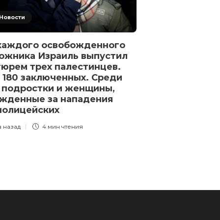
Новости
каждого освобожденного
ожника Израиль выпустил
тюрем трех палестинцев.
 180 заключенных. Среди
 подростки и женщины,
жденные за нападения
полицейских
а назад
4 мин
чтения