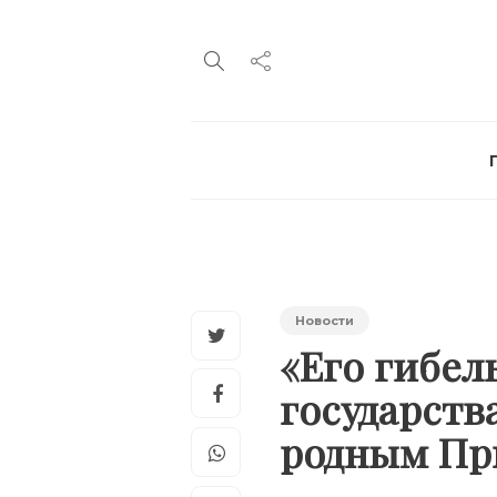
Новости
«Его гибел
государств
родным П