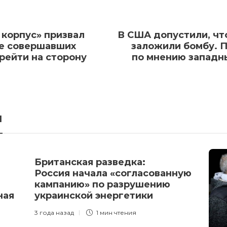
 корпус» призвал
В США допустили, чт
не совершавших
заложили бомбу. П
рейти на сторону
по мнению западны
я
Британская разведка:
Россия начала «согласованную
кампанию» по разрушению
ная
украинской энергетики
3 года назад
1 мин
чтения