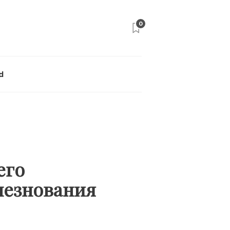
0
d
его
лезнования