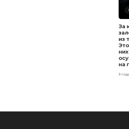
За 
зал
из 
Это
них
осу
на 
3 год