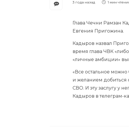
3 года назад
1 мин
чтени
Глава Чечни Рамзан К
Евгения Пригожина.
Кадыров назвал Пригож
время глава ЧВК «либо
«личные амбиции» выш
«Все остальное можно 
и желанием добиться 
СВО
. И эту заслугу у 
Кадыров в телеграм-ка