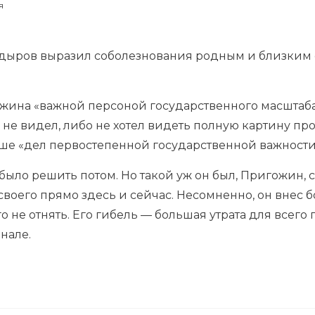
я
адыров выразил соболезнования родным и близким
ина «важной персоной государственного масштаба»,
 не видел, либо не хотел видеть полную картину пр
е «дел первостепенной государственной важности
было решить потом. Но такой уж он был, Пригожин,
своего прямо здесь и сейчас. Несомненно, он внес
него не отнять. Его гибель — большая утрата для всего
нале.