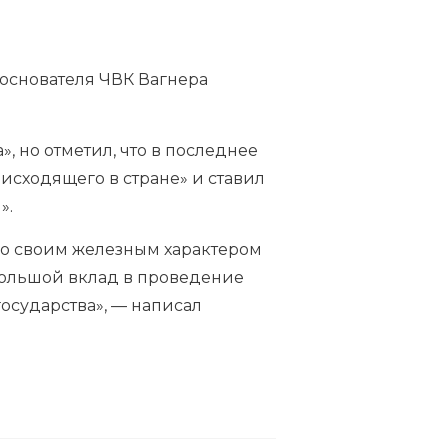
 основателя
ЧВК Вагнера
 но отметил, что в последнее
оисходящего в стране» и ставил
».
 со своим железным характером
 большой вклад в проведение
 государства», — написал