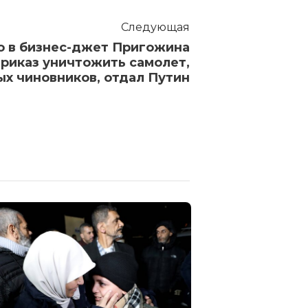
Следующая
о в бизнес-джет Пригожина
риказ уничтожить самолет,
х чиновников, отдал Путин
Тверской суд
участников «
чтений». Арт
семь лет коло
Штовбе — пят
3 года назад
1 