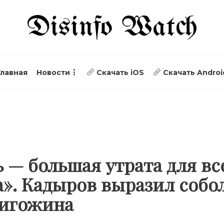
Главная
Новости
Скачать iOS
Скачать Androi
ь — большая утрата для вс
а». Кадыров выразил собо
ригожина