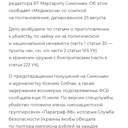
редактора RT Маргариту Симоньян. Об этом
сообщает
«Медиазона» со ссылкой
на постановление, датированное 25 августа.
Дело возбудили по статьям о приготовлении
к убийству по найму из-за политической
и национальной ненависти (часть 1 статьи 30 —
пункты «ж», «з», «л» части 2 статьи 105 УК)
и хранении оружия с боеприпасами (часть 4
статьи 222 УК).
О предотвращении покушения на Симоньян
и журналистку Ксению Собчак, а также
задержании восьмерых подозреваемых ФСБ
сообщала еще 15 июля. По версии спецслужбы,
убийство готовили члены «неонацистской
группировки» «Параграф-88», которым Служба
безопасности Украины якобы обещала
по полтора миллиона рублей за каждое