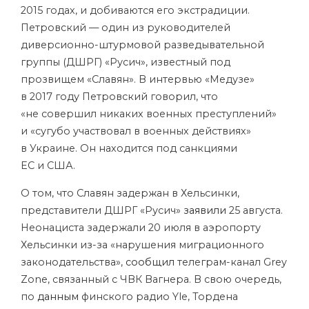
2015 годах, и добиваются его экстрадиции.
Петровский — один из руководителей
диверсионно-штурмовой разведывательной
группы (ДШРГ) «Русич», известный под
прозвищем «Славян». В интервью «Медузе»
в 2017 году Петровский говорил, что
«не совершил никаких военных преступлений»
и «сугубо участвовал в военных действиях»
в Украине. Он находится под санкциями
ЕС и США.
О том, что Славян задержан в Хельсинки,
представители ДШРГ «Русич»
заявили
25 августа.
Неонациста задержали 20 июля в аэропорту
Хельсинки из-за «нарушения миграционного
законодательства»,
сообщил
телеграм-канал Grey
Zone, связанный с ЧВК Вагнера. В свою очередь,
по
данным
финского радио Yle, Тордена