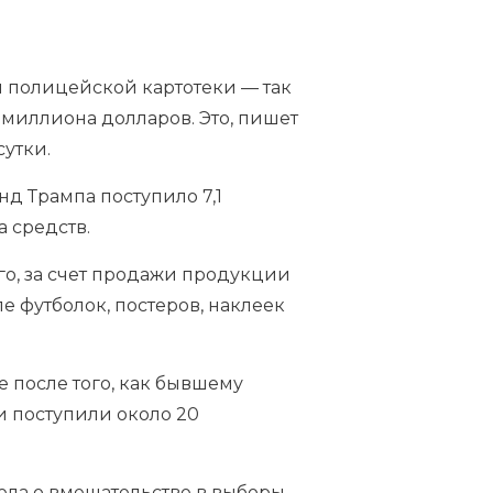
 полицейской картотеки — так
 миллиона долларов. Это, пишет
сутки.
онд Трампа поступило 7,1
 средств.
его, за счет продажи продукции
е футболок, постеров, наклеек
е после того, как бывшему
 поступили около 20
ела о вмешательстве в выборы