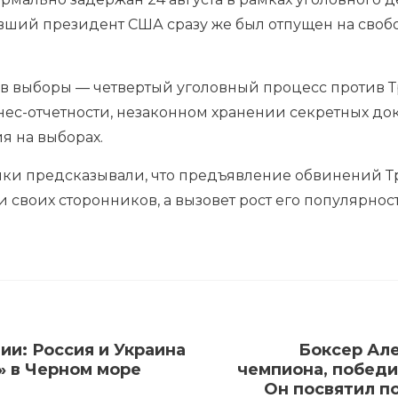
ший президент США сразу же был отпущен на свобод
в выборы — четвертый уголовный процесс против Тр
ес-отчетности, незаконном хранении секретных до
я на выборах.
ки предсказывали, что предъявление обвинений Тра
своих сторонников, а вызовет рост его популярност
и: Россия и Украина
Боксер Але
» в Черном море
чемпиона, победи
Он посвятил п