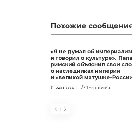
Похожие сообщени
«Я не думал об империализ
я говорил о культуре». Пап
римский объяснил свои сло
о наследниках империи
и «великой матушке-Росси
3 года назад
1 мин
чтения