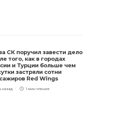
ва СК поручил завести дело
Минобороны 
ле того, как в городах
на видео, ка
сии и Турции больше чем
в Черном море
сутки застряли сотни
шедший за зе
сажиров Red Wings
На записи мо
на коленях
а назад
1 мин
чтения
3 года назад
1 