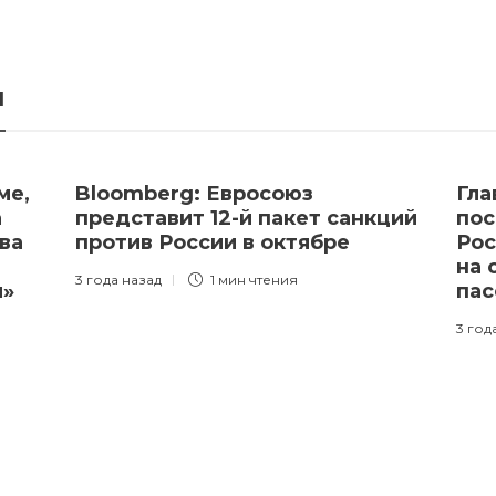
я
ме,
Bloomberg: Евросоюз
Гла
а
представит 12-й пакет санкций
пос
ва
против России в октябре
Рос
на 
3 года назад
1 мин
чтения
и»
пас
3 год