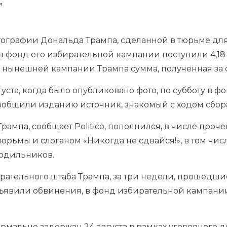
я
ографии Дональда Трампа, сделанной в тюрьме для
в фонд его избирательной кампании поступили 4,18
ля нынешней кампании Трампа сумма, полученная за 
вгуста, когда было опубликовано фото, по субботу в ф
ообщили изданию источник, знакомый с ходом сбора
ампа, сообщает Politico, пополнился, в числе проч
тюрьмы и слоганом «Никогда не сдвайся!», в том числ
лодильников.
рательного штаба Трампа, за три недели, прошедши
явили обвинения, в фонд избирательной кампании
мально задержан 24 августа в рамках уголовного д