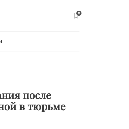
0
d
ания после
ной в тюрьме