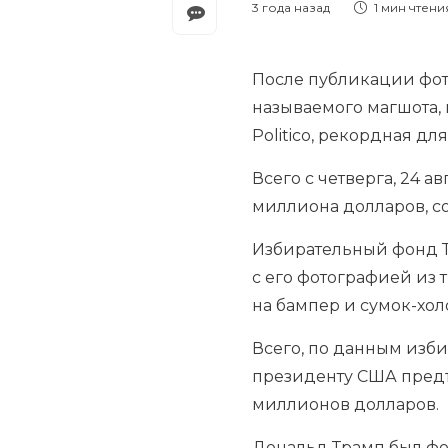
3 года назад
1 мин
чтени
После публикации фот
называемого магшота, 
Politico, рекордная д
Всего с четверга, 24 а
миллиона долларов, с
Избирательный фонд Тр
с его фотографией из 
на бампер и сумок-хо
Всего, по данным изби
президенту США предъ
миллионов долларов.
Дональд Трамп был фор