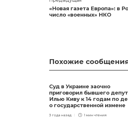
Предыдущая
«Новая газета Европа»: в Р
число «военных» НКО
Похожие сообщени
Суд в Украине заочно
приговорил бывшего депут
Илью Киву к 14 годам по д
о государственной измене
3 года назад
1 мин
чтения