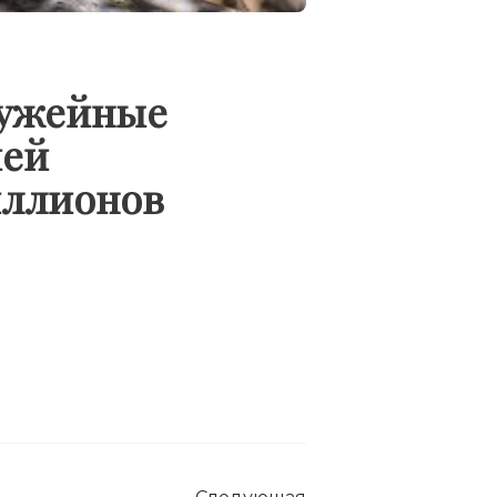
ружейные
ией
иллионов