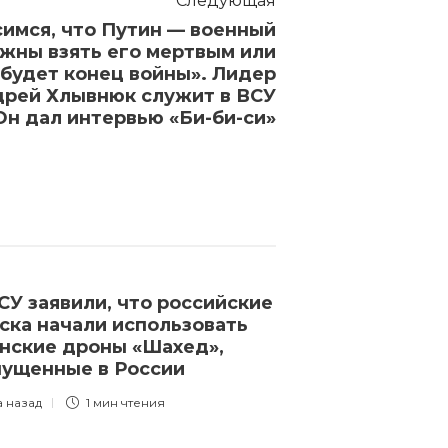
Следующая
симся, что Путин — военный
жны взять его мертвым или
 будет конец войны». Лидер
дрей Хлывнюк служит в ВСУ
Он дал интервью «Би-би-си»
СУ заявили, что российские
Двоих россия
ска начали использовать
на 500 тысяч
нские дроны «Шахед»,
из-за донатов
ущенные в России
Навального
а назад
1 мин
чтения
3 года назад
1 