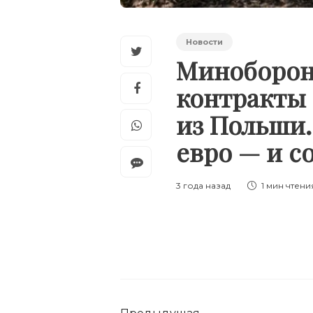
Новости
Миноборон
контракты
из Польши.
евро — и с
3 года назад
1 мин
чтени