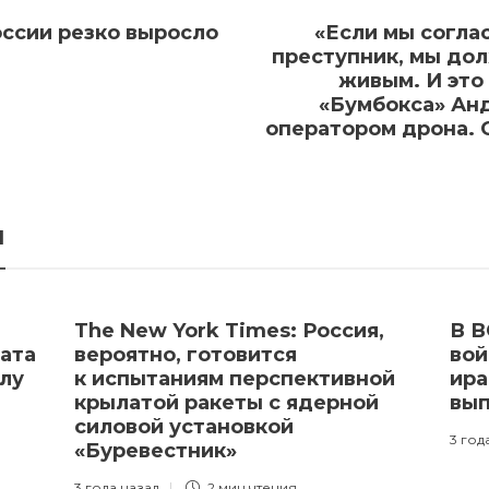
оссии резко выросло
«Если мы согла
преступник, мы дол
живым. И это
«Бумбокса» Ан
оператором дрона. 
я
The New York Times: Россия,
В В
ата
вероятно, готовится
вой
елу
к испытаниям перспективной
ира
крылатой ракеты с ядерной
вып
силовой установкой
3 год
«Буревестник»
3 года назад
2 мин
чтения