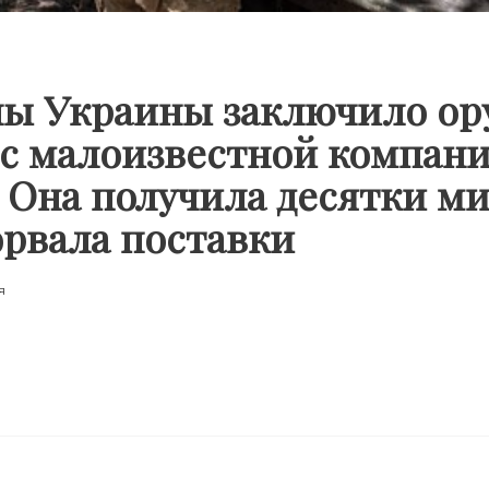
ы Украины заключило о
 с малоизвестной компан
 Она получила десятки м
орвала поставки
я