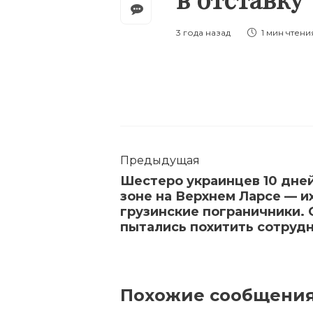
3 года назад
1 мин
чтени
Предыдущая
Шестеро украинцев 10 дне
зоне на Верхнем Ларсе — и
грузинские пограничники. 
пытались похитить сотруд
Похожие сообщени