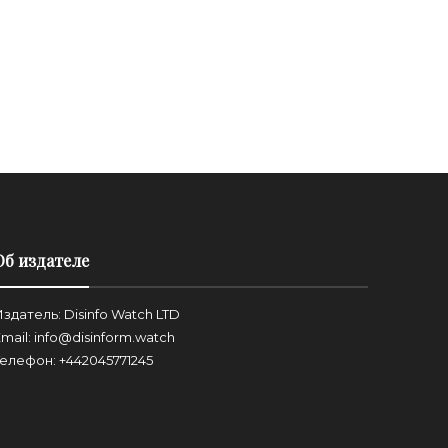
миллионов и
3 года назад
3 
Об издателе
здатель: Disinfo Watch LTD
mail: info@disinform.watch
Телефон: +442045771245