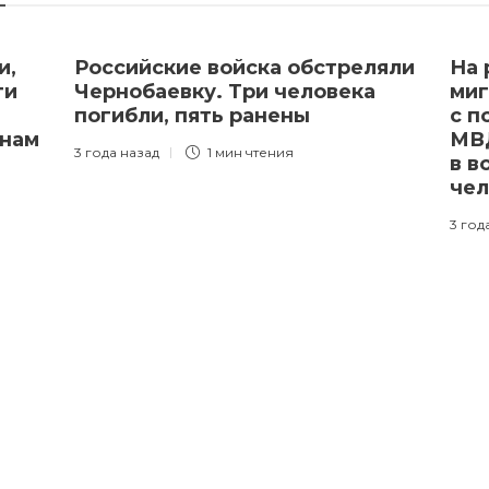
и,
Российские войска обстреляли
На 
ти
Чернобаевку. Три человека
миг
погибли, пять ранены
с п
онам
МВД
3 года назад
1 мин
чтения
в в
че
3 год