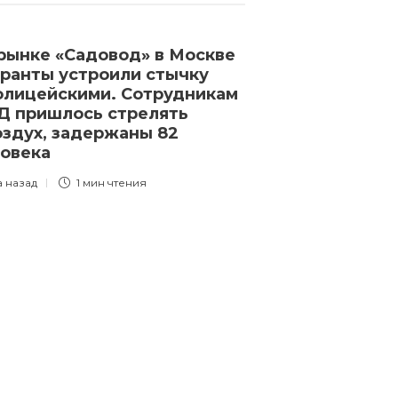
рынке «Садовод» в Москве
ранты устроили стычку
олицейскими. Сотрудникам
 пришлось стрелять
оздух, задержаны 82
ловека
а назад
1 мин
чтения
Новости
В Германии —
против ультр
На улицы вых
и сотни тыся
стала встреч
«Альтернатив
с неонациста
обсуждали в