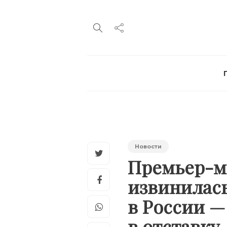
Новости
Премьер-м
извинилась
в России —
в отставку