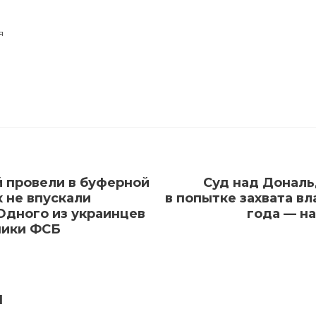
я
й провели в буферной
Суд над Донал
х не впускали
в попытке захвата вл
Одного из украинцев
года — н
ники ФСБ
я