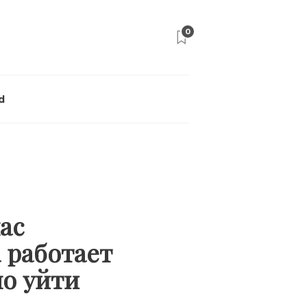
0
d
ас
 работает
но уйти