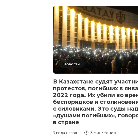
Новости
В Казахстане судят участн
протестов, погибших в янв
2022 года. Их убили во вре
беспорядков и столкновен
с силовиками. Это суды на
«душами погибших», говор
в стране
3 года назад
3 мин
чтения