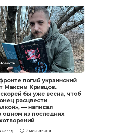
«Новый урове
небезопасног
США сообщили
российским С
американског
разведчика М
3 года назад
1 
Новости
фронте погиб украинский
т Максим Кривцов.
скорей бы уже весна, чтоб
онец расцвести
лкой», — написал
в одном из последних
хотворений
а назад
2 мин
чтения