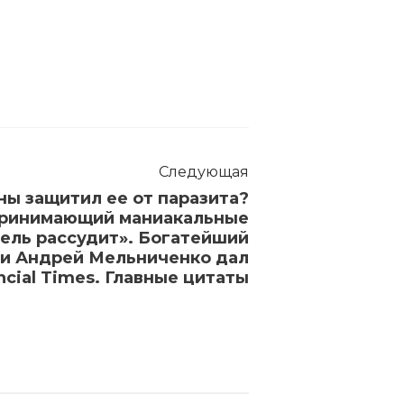
Следующая
ны защитил ее от паразита?
 принимающий маниакальные
ель рассудит». Богатейший
ии Андрей Мельниченко дал
ncial Times. Главные цитаты