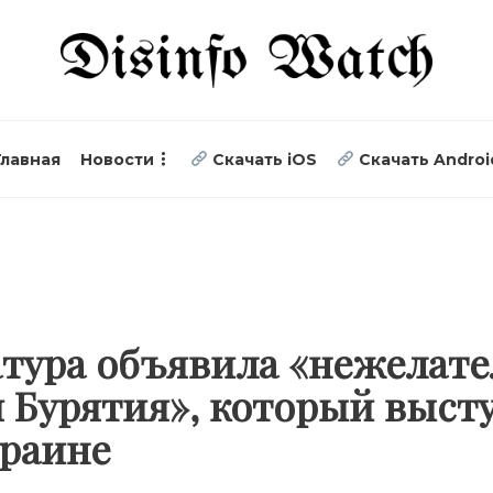
Главная
Новости
Скачать iOS
Скачать Androi
атура объявила «нежелат
 Бурятия», который выст
краине