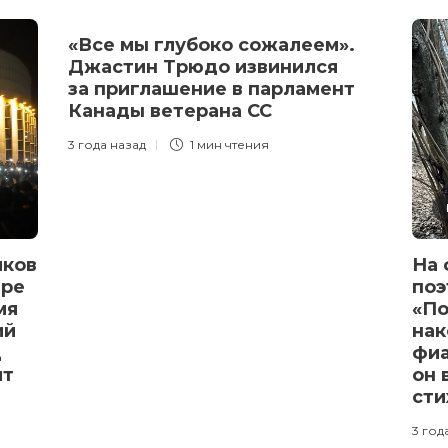
«Все мы глубоко сожалеем».
Джастин Трюдо извинился
за приглашение в парламент
Канады ветерана СС
3 года назад
1 мин
чтения
иков
На 
аре
поэ
мя
«По
ий
нак
д
фиа
ят
он 
сти
3 год