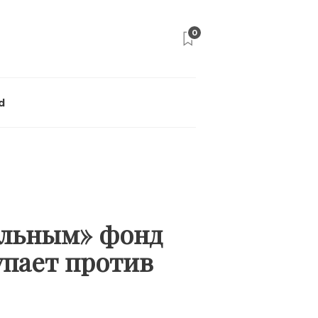
0
d
ельным» фонд
упает против