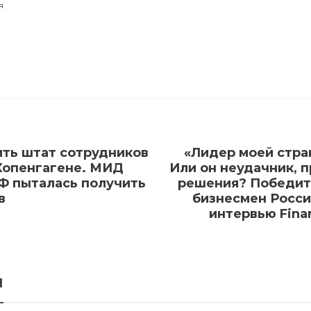
я
ить штат сотрудников
«Лидер моей стра
 Копенгагене. МИД
Или он неудачник,
РФ пыталась получить
решения? Победит
в
бизнесмен Росс
интервью Fina
я