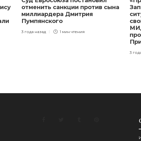
Суд Евросоюза постановил
«Пр
ису
отменить санкции против сына
Зап
миллиардера Дмитрия
сит
али
Пумпянского
сво
МИ
3 года назад
1 мин
чтения
про
Пр
3 год
И