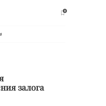
0
d
я
ния залога