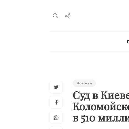
Новости
Суд в Киев
Коломойско
в 510 милл