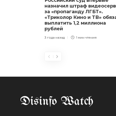
Российский суд впервые
назначил штраф видеосерв
за «пропаганду ЛГБТ».
«Триколор Кино и ТВ» обяз
выплатить 1,2 миллиона
рублей
3 года назад
1 мин
чтения