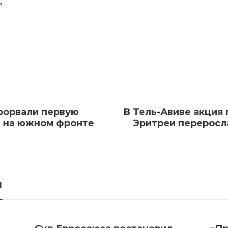
я
прорвали первую
В Тель-Авиве акция
ы на южном фронте
Эритреи переросл
я