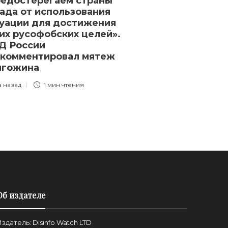
едостерегаем страны
Правозащитн
ада от использования
Хамроева при
уации для достижения
годам по обв
их русофобских целей».
в «оправдани
Д России
3 года назад
1 
комментировал мятеж
игожина
а назад
1 мин
чтения
Об издателе
здатель: Disinfo Watch LTD