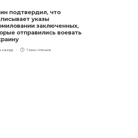
ин подтвердил, что
писывает указы
омиловании заключенных,
орые отправились воевать
краину
а назад
1 мин
чтения
Новости
«Радугу приз
экстремистск
материалом?»
в России о р
запретить «
общественно
ЛГБТ»
3 года назад
4 