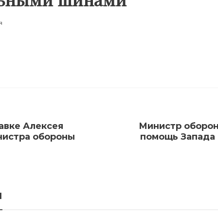
я
авке Алексея
Министр оборон
нистра обороны
помощь Запада 
я