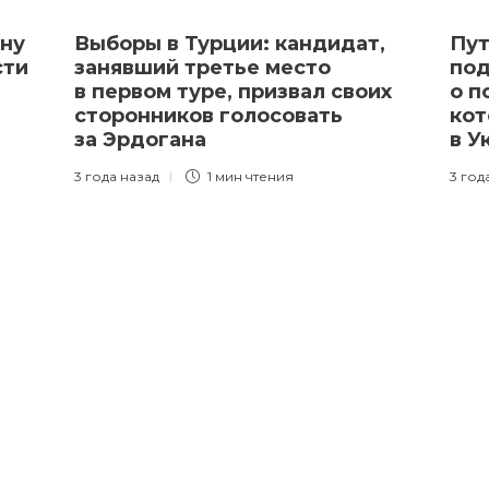
ину
Выборы в Турции: кандидат,
Пут
сти
занявший третье место
под
в первом туре, призвал своих
о п
сторонников голосовать
кот
за Эрдогана
в У
3 года назад
1 мин
чтения
3 год