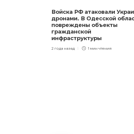
Войска РФ атаковали Укра
дронами. В Одесской обла
повреждены объекты
гражданской
инфраструктуры
2 года назад
1 мин
чтения