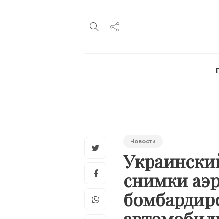
Новости
Украинский
снимки аэр
бомбардир
автомоби