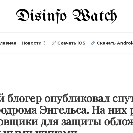
Главная
Новости
Скачать iOS
Скачать Androi
 блогер опубликовал сп
одрома Энгельса. На них
овщики для защиты обло
льными шинами