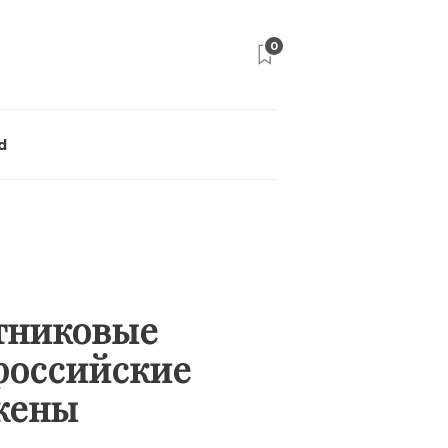
0
d
утниковые
 российские
жены