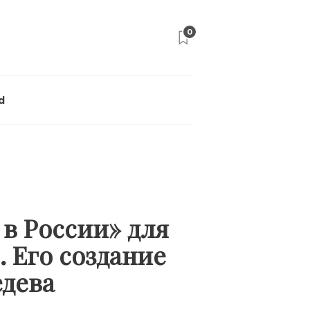
0
d
 в России» для
 Его создание
едева