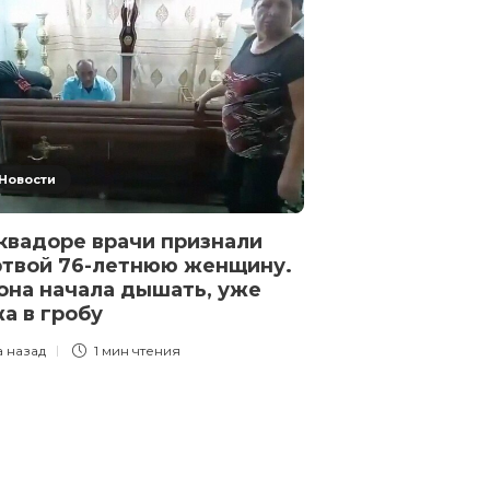
The New York 
вероятно, гот
к испытаниям
крылатой рак
силовой уста
«Буревестни
3 года назад
2 
Новости
квадоре врачи признали
твой 76-летнюю женщину.
она начала дышать, уже
а в гробу
а назад
1 мин
чтения