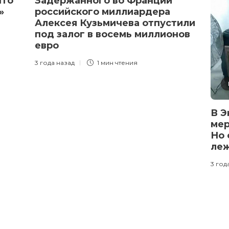
что
Задержанного во Франции
а»
российского миллиардера
Алексея Кузьмичева отпустили
под залог в восемь миллионов
евро
3 года назад
1 мин
чтения
В Э
мер
Но 
леж
3 год