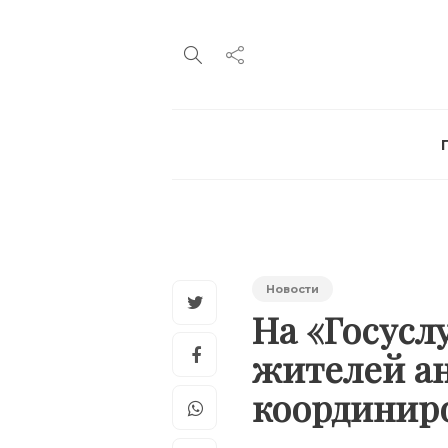
Новости
На «Госусл
жителей ан
координир