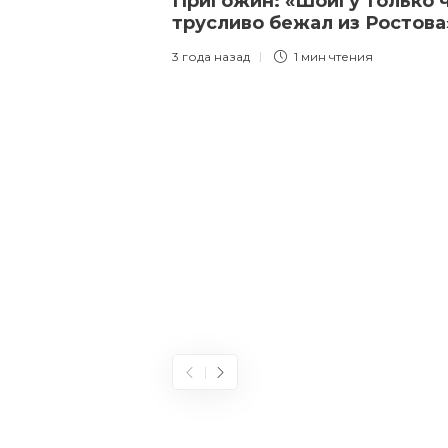
Пригожин: «Шойгу только 
трусливо бежал из Ростов
3 года назад
1 мин
чтения