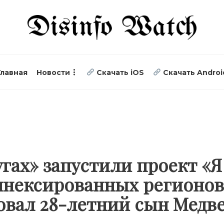
Главная
Новости
Скачать iOS
Скачать Androi
угах» запустили проект «Я
нексированных регионов.
овал 28-летний сын Медв