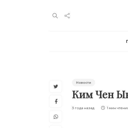
Новости
Ким Чен Ын
3 года назад
1 мин
чтени