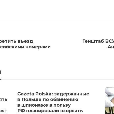
ретить въезд
Генштаб ВС
оссийскими номерами
Ан
я
Gazeta Polska: задержанные
ять
в Польше по обвинению
в шпионаже в пользу
оят
РФ планировали взорвать