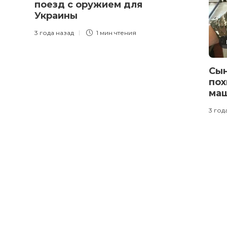
поезд с оружием для
Украины
3 года назад
1 мин
чтения
Сын
пох
ма
3 год