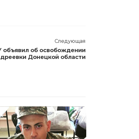
Следующая
У объявил об освобождении
дреевки Донецкой области
Вступил в сил
обязывающий 
числе призыв
загранпаспор