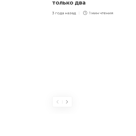
только два
3 года назад
1 мин
чтения