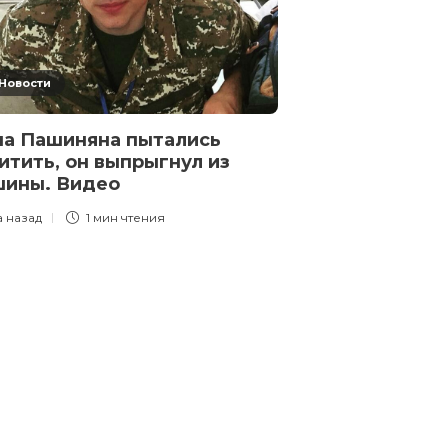
на выезд из 
3 года назад
1 
Новости
а Пашиняна пытались
итить, он выпрыгнул из
шины. Видео
а назад
1 мин
чтения