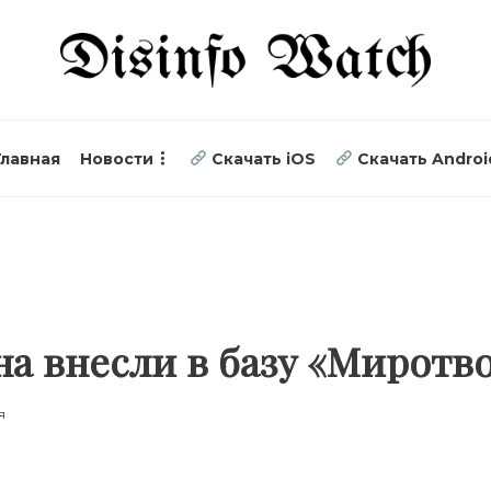
Главная
Новости
Скачать iOS
Скачать Androi
а внесли в базу «Миротв
я