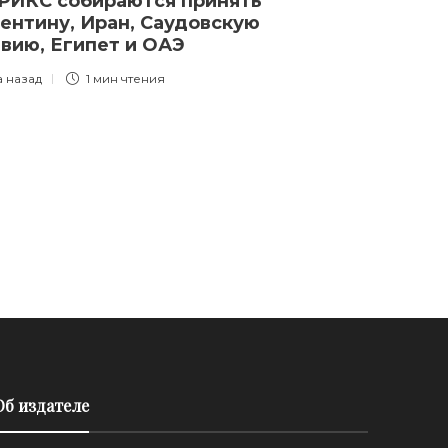
РИКС собираются принять
ЛДПР выдвин
ентину, Иран, Саудовскую
Слуцкого кан
вию, Египет и ОАЭ
в президенты
а назад
1 мин
чтения
3 года назад
1 
Об издателе