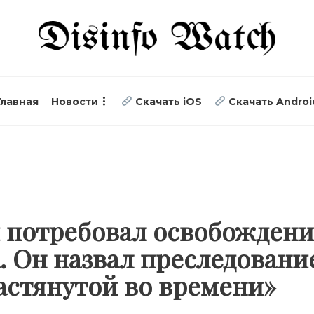
Главная
Новости
Скачать iOS
Скачать Androi
 потребовал освобождени
 Он назвал преследовани
астянутой во времени»