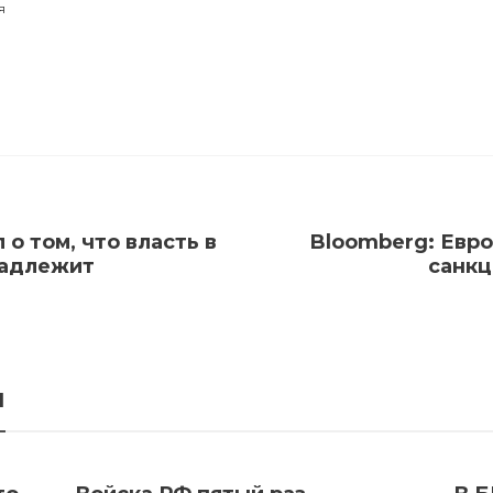
я
о том, что власть в
Bloomberg: Евро
надлежит
санкц
я