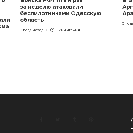
то
Войска РФ пятый раз
В Б
за неделю атаковали
Арг
беспилотниками Одесскую
Ара
пали
область
3 год
ома
3 года назад
1 мин
чтения