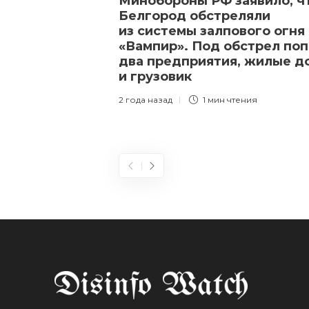
Минобороны РФ заявило, ч
Белгород обстреляли
из системы залпового огня
«Вампир». Под обстрел по
два предприятия, жилые д
и грузовик
2 года назад
1 мин
чтения