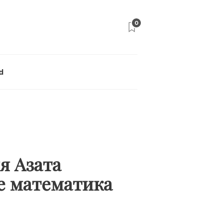
0
d
я Азата
е математика