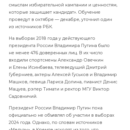
смыслам избирательной кампании и ценностям,
которые защищает кандидат». Обучение
проведут в октябре — декабре, уточнил один
из источников РБК.
На выборах 2018 года у действующего
президента России Владимира Путина было
не менее
476 доверенных лиц
. В их число
входили
спортсмены Александр Овечкин
и Елены Исинбаева, телеведущий Дмитрий
Губерниев, актеры Алексей Гуськов и Владимир
Машков, певица Лариса Долина, пианист Денис
Мацуев, рэпер Тимати и ректор МГУ Виктор
Садовничий.
Президент России Владимир Путин пока
официально не объявлял об участии в выборах
2024 года. Однако, по словам источников
«Медузы», в Кремле исходят из того, что