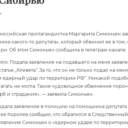
я
российская пропагандистка Маргарита Симоньян зая
ка какого-то депутата», который обвинил ее в том, 
ри. Об этом Симоньян сообщила в телеграм-канале.
ило. Подала заявление на подавшего на меня заявл
статье „Клевета“. За то, что он не только подал на мен
 ядерный удар по территории РФ“. Никакой подобно
лагать не могла. Такое чудовищное обвинение поро
рб и страдания», — заявила Симоньян.
одала заявление в полицию на помощника депутат
нее Королев
сообщил
, что обратился в Следственны
аявление Симоньян о «ядерном ударе по территории