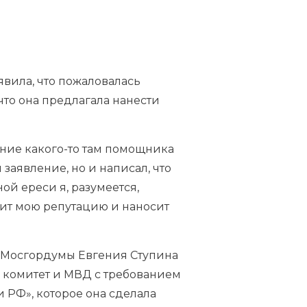
вила, что пожаловалась
что она предлагала нанести
ение какого-то там помощника
я заявление, но и написал, что
й ереси я, разумеется,
чит мою репутацию и наносит
а Мосгордумы Евгения Ступина
й комитет и МВД с требованием
 РФ», которое она сделала