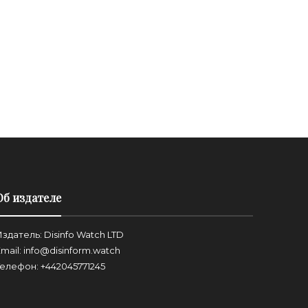
Об издателе
здатель: Disinfo Watch LTD
mail: info@disinform.watch
Телефон: +442045771245