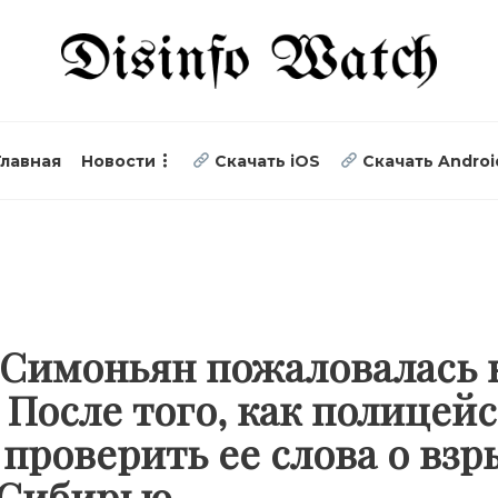
Главная
Новости
Скачать iOS
Скачать Androi
 Симоньян пожаловалась 
. После того, как полицей
проверить ее слова о взр
 Сибирью