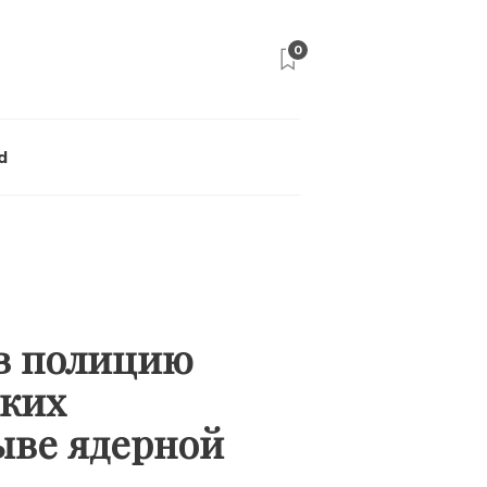
0
d
в полицию
ских
ыве ядерной