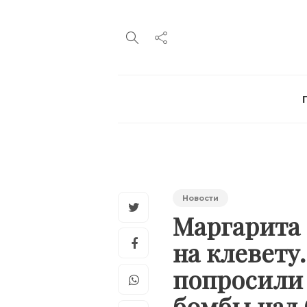
Новости
Маргарита
на клевету
попросили 
бомбы над