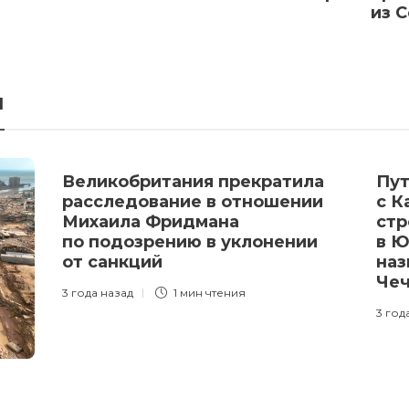
из 
я
Великобритания прекратила
Пут
расследование в отношении
с К
Михаила Фридмана
стр
по подозрению в уклонении
в Ю
от санкций
наз
Че
3 года назад
1 мин
чтения
3 год