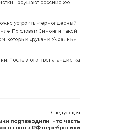
ндистки нарушают российское
можно устроить «термоядерный
емле. По словам Симонян, такой
дом, который «руками Украины»
и. После этого пропагандистка
Следующая
ки подтвердили, что часть
ого флота РФ перебросили