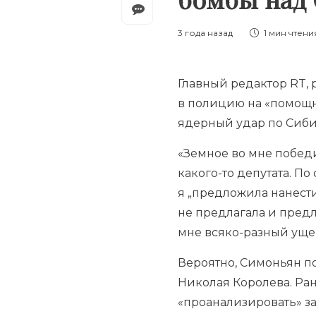
3 года назад
1 мин
чтени
Главный редактор RT, 
в полицию на «помощни
ядерный удар по Сиби
«Земное во мне побед
какого-то депутата. По 
я „предложила нанести
не предлагала и пред
мне всяко-разный уще
Вероятно, Симоньян п
Николая Королева. Ра
«проанализировать» з