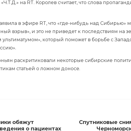
 «Ч.Т.Д.» на RT. Королев считает, что слова пропага
аявила в эфире RT, что «где-нибудь над Сибирью» 
ный взрыв», и это не приведет к последствиям на з
м ультиматумом», который поможет в борьбе с Запа
ссию».
ньян раскритиковали некоторые сибирские политик
тикам статьей о ложном доносе.
ники обяжут
Спутниковые сним
ведения о пациентах
Черноморск