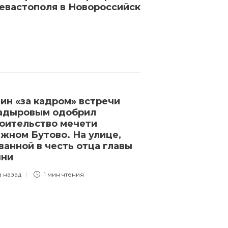
Севастополя в Новороссийск
ин «за кадром» встречи
Financial Time
адыровым одобрил
вырос уровен
оительство мечети
киберпреступ
жном Бутово. На улице,
российских п
ванной в честь отца главы
приехавших в
чни
начала мобил
а назад
1 мин
чтения
3 года назад
1 