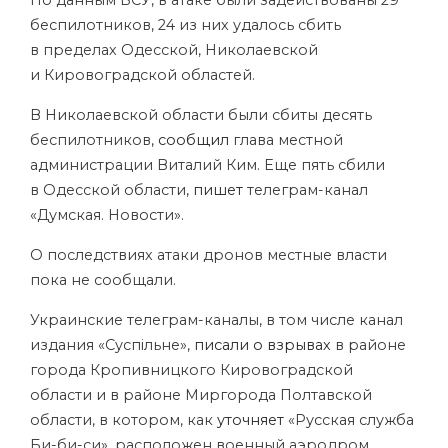
По данным ВСУ, в атаке были задействованы 29
беспилотников, 24 из них удалось сбить
в пределах Одесской, Николаевской
и Кировоградской областей.
В Николаевской области были сбиты десять
беспилотников,
сообщил
глава местной
администрации Виталий Ким. Еще пять сбили
в Одесской области,
пишет
телеграм-канал
«Думская. Новости».
О последствиях атаки дронов местные власти
пока не сообщали.
Украинские телеграм-каналы, в том числе канал
издания «Суспільне»,
писали
о взрывах
в районе
города Кропивницкого Кировоградской
области и в районе Миргорода Полтавской
области, в котором, как
уточняет
«Русская служба
Би-би-си», расположен военный аэродром.