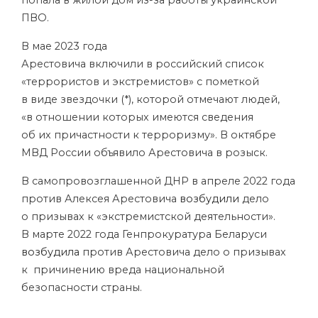
попала в жилой дом из-за работы украинской
ПВО.
В мае 2023 года
Арестовича включили в российский список
«террористов и экстремистов» с пометкой
в виде звездочки (*), которой отмечают людей,
«в отношении которых имеются сведения
об их причастности к терроризму». В октябре
МВД России объявило Арестовича в розыск.
В самопровозглашенной ДНР в апреле 2022 года
против Алексея Арестовича
возбудили
дело
о призывах к «экстремистской деятельности».
В марте 2022 года Генпрокуратура Беларуси
возбудила
против Арестовича дело о призывах
к причинению вреда национальной
безопасности страны.