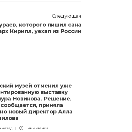
Следующая
ураев, которого лишил сана
арх Кирилл, уехал из России
ский музей отменил уже
Украинский 
нтированную выставку
Бардаш получ
ура Новикова. Решение,
гражданство.
 сообщается, приняла
группу «Грибы
но новый директор Алла
с певицей Лу
нилова
3 года назад
1 
а назад
1 мин
чтения