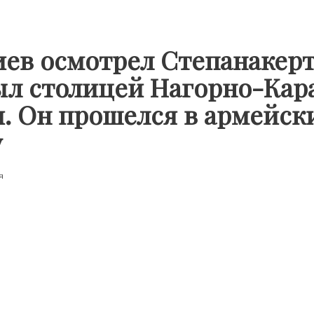
ев осмотрел Степанакерт
ыл столицей Нагорно-Кар
. Он прошелся в армейск
у
я