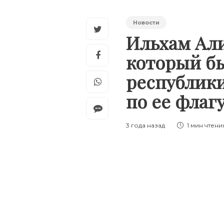
Новости
Ильхам Али
который б
республики
по ее флаг
3 года назад
1 мин
чтени