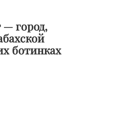
 — город,
абахской
их ботинках