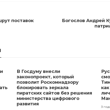
шрут поставок
Богослов Андрей К
патри
я
ии
В Госдуму внесли
Рус
законопроект, который
смо
позволит Роскомнадзору
Тим
ать
блокировать зеркала
как
пиратских сайтов без решения
лич
министерства цифрового
Ма
развития
3 год