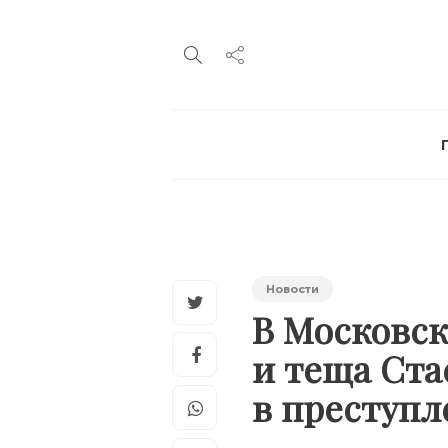
Новости
В Московс
и теща Ста
в преступл