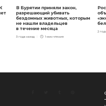
К
В Бурятии приняли закон,
Рос
лет
разрешающий убивать
объ
бездомных животных, которым
«эк
не нашли владельцев
бел
в течение месяца
2 год
3 года назад
1 мин
чтения
И