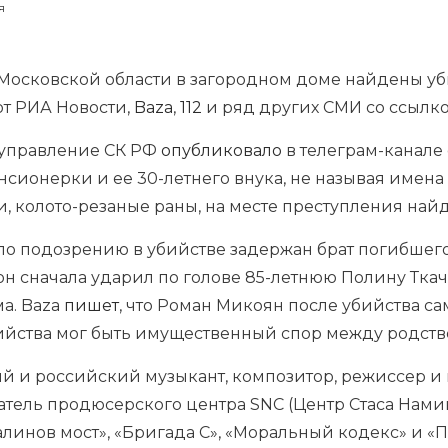
я
Московской области в загородном доме найдены уб
ют РИА Новости,
Baza
,
112
и ряд других СМИ со ссылко
 управление СК РФ
опубликовало
в телеграм-канале
сионерки и ее 30-летнего внука, не называя имена 
, колото-резаные раны, на месте преступления най
, по подозрению в убийстве задержан брат погибшег
он сначала ударил по голове 85-летнюю Полину Ткаче
ма. Baza
пишет
, что Роман Микоян после убийства с
бийства мог быть имущественный спор между родст
ий и российский музыкант, композитор, режиссер и
атель продюсерского центра SNC (Центр Стаса Намина
алинов мост», «Бригада С», «Моральный кодекс» и «П