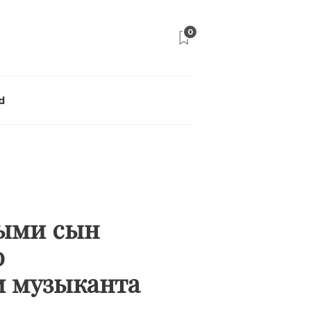
0
d
тыми сын
ю
и музыканта