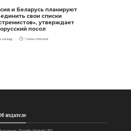
сия и Беларусь планируют
Егор Крид по
единить свои списки
чести и дост
стремистов», утверждает
Екатерины М
орусский посол
3 года назад
1 
а назад
1 мин
чтения
Об издателе
здатель: Disinfo Watch LTD