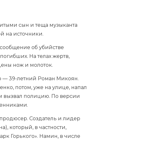
итыми сын и теща музыканта
й на источники.
 сообщение об убийстве
погибших. На телах жертв,
дены нож и молоток.
о — 39-летний Роман Микоян.
нко, потом, уже на улице, напал
ам вызвал полицию. По версии
венниками.
 продюсер. Создатель и лидер
), который, в частности,
арк Горького». Намин, в числе