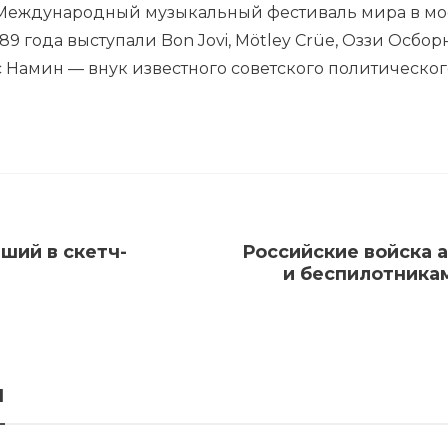
 Международный музыкальный фестиваль мира в мо
89 года выступали Bon Jovi, Mötley Crüe, Оззи Осборн,
ас Намин — внук известного советского политическо
ший в скетч-
Российские войска 
и беспилотника
я