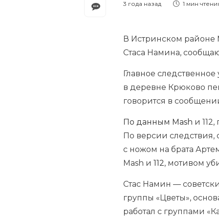
3 года назад
1 мин
чтени
В Истринском районе 
Стаса Намина, сообща
Главное следственное
в деревне Крюково пен
говорится в сообщении
По данным Mash
и 112
По версии следствия, 
с ножом на брата Арте
Mash и
112
, мотивом у
Стас Намин — советск
группы «Цветы», основ
работал с группами «К