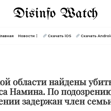
Главная
Новости
Скачать iOS
Скачать Androi
кой области найдены уби
са Намина. По подозрени
ении задержан член семь