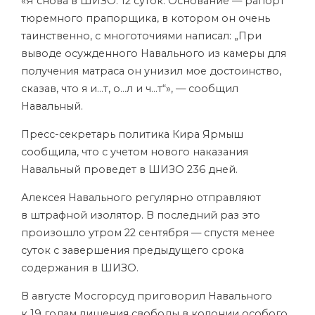
«Я снова в ШИЗО. 12 суток. Основание — рапорт
тюремного прапорщика, в котором он очень
таинственно, с многоточиями написал: „При
выводе осужденного Навального из камеры для
получения матраса он унизил мое достоинство,
сказав, что я и…т, о…л и ч…т“», — сообщил
Навальный.
Пресс-секретарь политика Кира Ярмыш
сообщила
, что с учетом нового наказания
Навальный проведет в ШИЗО 236 дней.
Алексея Навального регулярно отправляют
в штрафной изолятор. В последний раз это
произошло утром 22 сентября — спустя менее
суток с завершения предыдущего срока
содержания в ШИЗО.
В августе Мосгорсуд приговорил Навального
к 19 годам лишения свободы в колонии особого