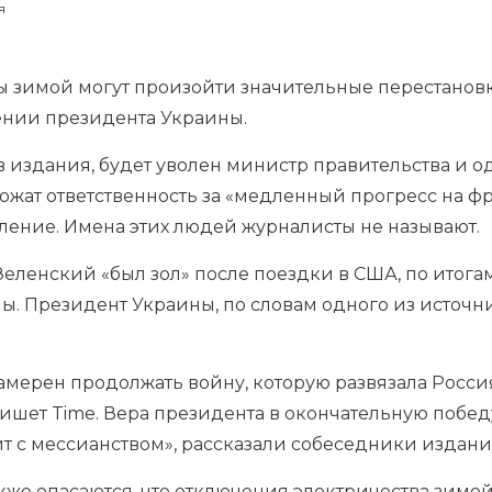
я
ы зимой могут произойти значительные перестановк
ении президента Украины.
 издания, будет уволен министр правительства и о
ложат ответственность за «медленный прогресс на фро
ление. Имена этих людей журналисты не называют.
 Зеленский «был зол» после поездки в США, по итог
йны. Президент Украины, по словам одного из источни
мерен продолжать войну, которую развязала Россия
ишет Time. Вера президента в окончательную побед
т с мессианством», рассказали собеседники издани
кже опасаются, что отключения электричества зимо