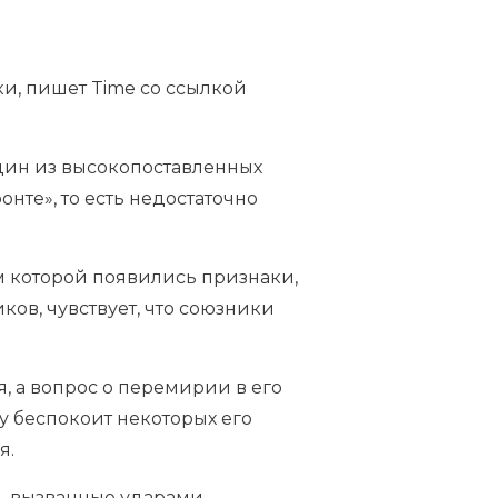
и, пишет Time со ссылкой
дин из высокопоставленных
нте», то есть недостаточно
ам которой появились признаки,
ков, чувствует, что союзники
, а вопрос о перемирии в его
у беспокоит некоторых его
я.
й, вызванные ударами