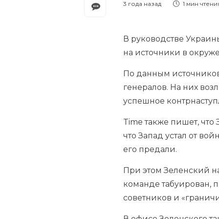
3 года назад
1 мин
чтени
В руководстве Украин
на источники в окруж
По данным источников
генералов. На них воз
успешное контрнаступ
Time также пишет, что
что Запад устал от во
его предали.
При этом Зеленский на
команде табуирован, п
советников и «граничи
В офисе Зеленского та