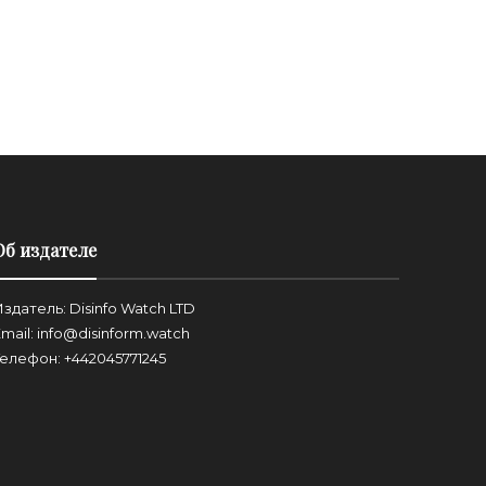
Об издателе
здатель: Disinfo Watch LTD
mail: info@disinform.watch
Телефон: +442045771245