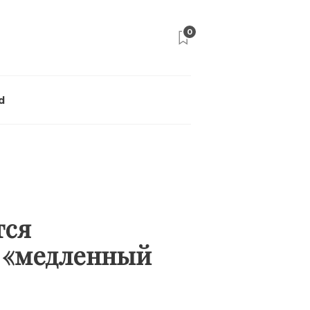
0
d
тся
а «медленный