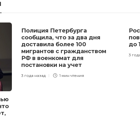
я
Полиция Петербурга
Рос
сообщила, что за два дня
пов
доставила более 100
до 
мигрантов с гражданством
3 год
РФ в военкомат для
постановки на учет
3 года назад
1 мин
чтения
вью
что
т,
»