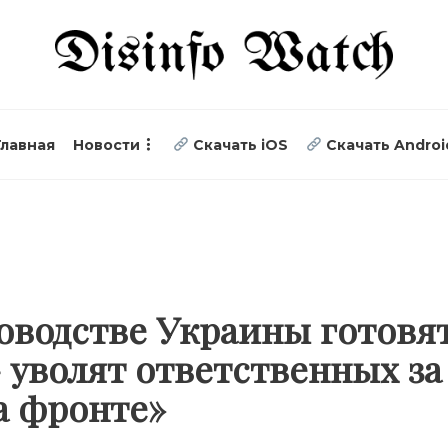
Главная
Новости
Скачать iOS
Скачать Androi
ководстве Украины готовя
 уволят ответственных з
а фронте»